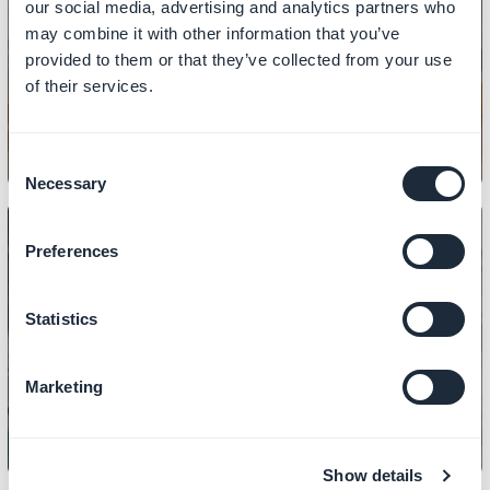
our social media, advertising and analytics partners who
INNEHÅLL
may combine it with other information that you’ve
Så här lägger du till länkar i CMS-
provided to them or that they’ve collected from your use
avsnitt
of their services.
Consent
Necessary
Selection
Preferences
INNEHÅLL
Statistics
Så här hanterar du PDF-filer
Marketing
Show details