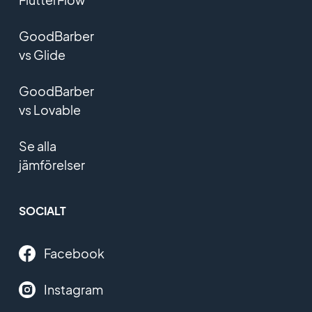
GoodBarber
vs Glide
GoodBarber
vs Lovable
Se alla
jämförelser
SOCIALT
Facebook
Instagram