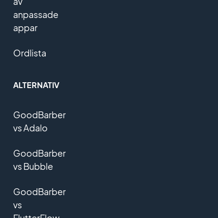
av
anpassade
appar
Ordlista
ALTERNATIV
GoodBarber
vs Adalo
GoodBarber
vs Bubble
GoodBarber
vs
FlutterFlow