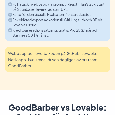
Full-stack-webbapp via prompt: React + TanStack Start
på Supabase, levererad som URL
Känd för den visuella kvaliteten i första utkastet
Enkelriktad export av koden till GitHub; auth och DB via
Lovable Cloud
Kreditbaserad prissättning: gratis, Pro 25 $/månad,
Business 50 $/månad
Webbapp och överta koden på GitHub: Lovable.
Nativ app i butikerna, driven dagligen av ett team:
GoodBarber.
GoodBarber vs Lovable: