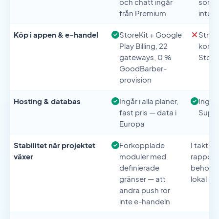
och chatt ingår
som v
från Premium
integ
Köp i appen & e-handel
StoreKit + Google
Stripe
Play Billing, 22
konfi
gateways, 0 %
StoreK
GoodBarber-
provision
Hosting & databas
Ingår i alla planer,
Ingår
fast pris — data i
Supa
Europa
Stabilitet när projektet
Förkopplade
I takt m
växer
moduler med
rapport
definierade
behov av
gränser — att
lokal ut
ändra push rör
inte e-handeln