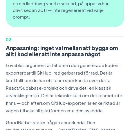
en nedladdning var 4:e sekund, på appar vi har
drivit sedan 2011 — inte regenererat vid varje
prompt.
03
Anpassning: inget val mellan att bygga om
allt i kod eller att inte anpassa något
Lovables argument är friheten i den genererade koden:
exporterbar till GitHub, redigerbar rad för rad. Det är
kraftfullt om du har ett team som kan ta över detta
React/Supabase-projekt och driva det i en klassisk
utvecklingsmiljö. Det är teknisk skuld om det teamet inte
finns — och eftersom GitHub-exporten är enkelriktad är
vägen tillbaka till plattformen inte den avsedda.
GoodBarber ställer frågan annorlunda. Den
strukturerade grunden — Smart Design, CMS, konton,