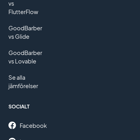
vs
FlutterFlow
GoodBarber
vs Glide
GoodBarber
vs Lovable
Se alla
jämförelser
SOCIALT
Facebook