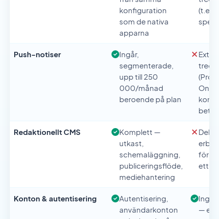
konfiguration
(t.ex.
som de nativa
speci
apparna
Push-notiser
Ingår,
Exter
segmenterade,
tredj
upp till 250
(Progr
000/månad
OneSi
beroende på plan
konfi
betal
Redaktionellt CMS
Komplett —
Delvi
utkast,
erbjud
schemaläggning,
för da
publiceringsflöde,
ett p
mediehantering
Konton & autentisering
Autentisering,
Ingår
användarkonton
— en 