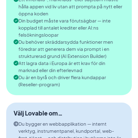
hålla appen vid liv utan att prompta på nytt eller
öppna koden
Din budget måste vara förutsägbar — inte
kopplad till antalet krediter eller AI:ns
felsökningsloopar
Du behöver skräddarsydda funktioner men
föredrar att generera dem via prompt i en
strukturerad grund (AI Extension Builder)
Att lagra data i Europa är ett krav för din
marknad eller din efterlevnad
Du är en byrå och driver flera kundappar
(Reseller-program)
Välj Lovable om…
Du bygger en webbapplikation — internt
verktyg, instrumentpanel, kundportal, web-
first-tjänst — och distribution i butikerna inte är