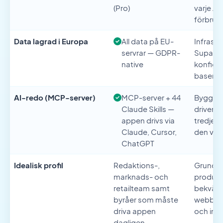
(Pro)
varje A
förbruka
Data lagrad i Europa
All data på EU-
Infrastru
servrar — GDPR-
Supabas
native
konfigur
baserad
AI-redo (MCP-server)
MCP-server + 44
Byggd m
Claude Skills —
driven a
appen drivs via
tredjep
Claude, Cursor,
den väl 
ChatGPT
Idealisk profil
Redaktions-,
Grundar
marknads- och
produkt
retailteam samt
bekväm
byråer som måste
webbpro
driva appen
och int
dagligen