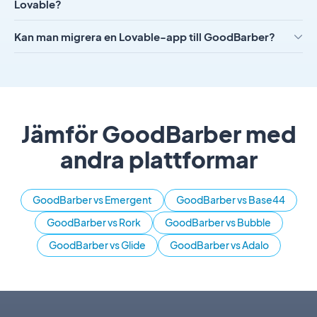
Lovable?
Kan man migrera en Lovable-app till GoodBarber?
Jämför GoodBarber med
andra plattformar
GoodBarber vs Emergent
GoodBarber vs Base44
GoodBarber vs Rork
GoodBarber vs Bubble
GoodBarber vs Glide
GoodBarber vs Adalo