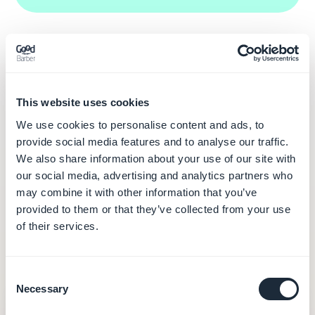
This website uses cookies
Den verkliga kostnaden:
We use cookies to personalise content and ads, to
provide social media features and to analyse our traffic.
vad som ingår i priset
We also share information about your use of our site with
our social media, advertising and analytics partners who
Det annonserade abonnemanget berättar bara en
may combine it with other information that you’ve
del av historien — och ännu mindre när modellen är
provided to them or that they’ve collected from your use
kreditbaserad och den färdiga appen behöver
of their services.
tredjepartstjänster för att existera på mobilen.
Consent
Necessary
Selection
GoodBarber
från 30 €/månad