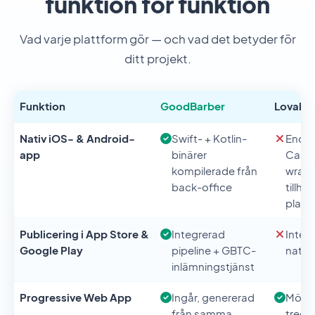
funktion för funktion
Vad varje plattform gör — och vad det betyder för
ditt projekt.
Funktion
GoodBarber
Lovable
Nativ iOS- & Android-
Swift- + Kotlin-
Enda
app
binärer
Capac
kompilerade från
wrapp
back-office
tillha
platt
Publicering i App Store &
Integrerad
Inte t
Google Play
pipeline + GBTC-
nativ 
inlämningstjänst
Progressive Web App
Ingår, genererad
Möjlig
från samma
tredj