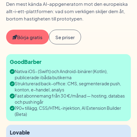
Den mest kända AI-appgeneratorn mot den europeiska
allt-i-ett-plattformen: vad som verkligen skiljer dem åt,
bortom hastigheten till prototypen.
Börja gratis
Se priser
GoodBarber
Nativa iOS- (Swift) och Android-binärer (Kotlin),
publicerade i båda butikerna
Strukturerad back-office: CMS, segmenterade push,
konton, e-handel, analys
Fast abonnemang från 30 €/månad — hosting, databas
och push ingår
190+ tillägg, CSS/HTML-injektion, AI Extension Builder
(Beta)
Lovable