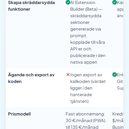
Skapa skräddarsydda
AI Extension
Kärnp
funktioner
Builder (Beta) —
appen
skräddarsydda
ändra
sektioner
genererade via
prompt,
kopplade till våra
API:er och
publicerade i den
nativa appen
Ägande och export av
Ingen export av
Enkelr
koden
källkoden (värdet
GitHu
ligger i den
Supa
hanterade
tjänsten)
Prismodell
Fast abonnemang:
Krediter
30 €/månad (PWA)
$/månad
till 135 €/månad
Busines