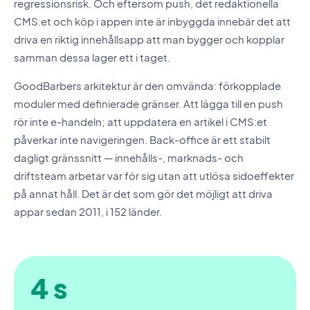
regressionsrisk. Och eftersom push, det redaktionella
CMS:et och köp i appen inte är inbyggda innebär det att
driva en riktig innehållsapp att man bygger och kopplar
samman dessa lager ett i taget.
GoodBarbers arkitektur är den omvända: förkopplade
moduler med definierade gränser. Att lägga till en push
rör inte e-handeln; att uppdatera en artikel i CMS:et
påverkar inte navigeringen. Back-office är ett stabilt
dagligt gränssnitt — innehålls-, marknads- och
driftsteam arbetar var för sig utan att utlösa sidoeffekter
på annat håll. Det är det som gör det möjligt att driva
appar sedan 2011, i 152 länder.
4 s