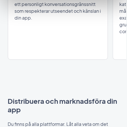
ett personligt konversationsgränssnitt
kat
som respekterar utseendet och känslan i
mål
din app.
exa
gru
com
Distribuera och marknadsföra din
app
Du finns på alla plattformar. Låt alla veta om det