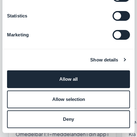
Statistics
Marketing
Show details
Allow all
Allow selection
Deny
Chatt
Anv
Omedelbar 1:1-meddelanden i din app i
Kla