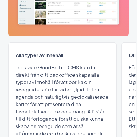
Alla typer av innehåll
Oli
Tack vare GoodBarber CMS kan du
För
direkt från ditt backoffice skapa alla
des
typer av innehåll för att berika din
lag
reseguide: artiklar, videor, ljud, foton,
anv
agenda och naturligtvis geolokaliserade
när
kartor för att presentera dina
en 
favoritplatser och evenemang. Allt står
sch
till ditt förfogande för att du ska kunna
Ett
skapa en reseguide som är så
skri
uttömmande och beskrivande som du