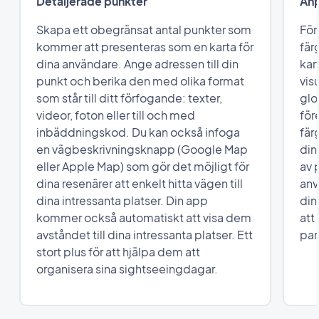
Detaljerade punkter
Anp
Skapa ett obegränsat antal punkter som
För
kommer att presenteras som en karta för
fär
dina användare. Ange adressen till din
kar
punkt och berika den med olika format
vis
som står till ditt förfogande: texter,
glo
videor, foton eller till och med
för
inbäddningskod. Du kan också infoga
fär
en vägbeskrivningsknapp (Google Map
din
eller Apple Map) som gör det möjligt för
av 
dina resenärer att enkelt hitta vägen till
anv
dina intressanta platser. Din app
din
kommer också automatiskt att visa dem
att
avståndet till dina intressanta platser. Ett
part
stort plus för att hjälpa dem att
organisera sina sightseeingdagar.