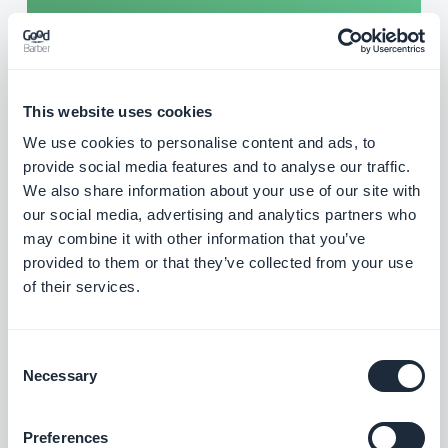
För varje innehållsavsnitt (karta, artiklar, videor
etc.) kan du skapa så många kategorier som
du vill för att organisera ditt innehåll. Du kan
This website uses cookies
enkelt hantera visningen av varje kategori och
We use cookies to personalise content and ads, to
medlemskapet för varje objekt. Kategorier är
provide social media features and to analyse our traffic.
idealiska för att visa uppdelat innehåll i samma
We also share information about your use of our site with
avsnitt. På en karta kan du t.ex. visa kategorier
our social media, advertising and analytics partners who
may combine it with other information that you’ve
av intressanta platser: hotell, restauranger,
provided to them or that they’ve collected from your use
platser att besöka.
of their services.
Consent
Necessary
Selection
Preferences