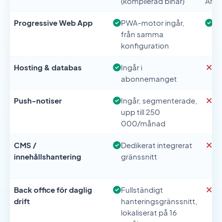
(kompilerad binär)
Andr
Progressive Web App
PWA-motor ingår,
Fl
från samma
sa
konfiguration
Hosting & databas
Ingår i
Ex
abonnemanget
at
Push-notiser
Ingår, segmenterade,
Ex
upp till 250
in
000/månad
CMS /
Dedikerat integrerat
In
innehållshantering
gränssnitt
St
in
Back office för daglig
Fullständigt
En
drift
hanteringsgränssnitt,
lokaliserat på 16