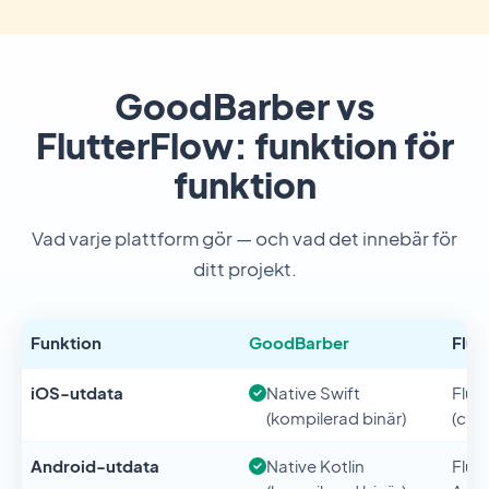
GoodBarber vs
FlutterFlow: funktion för
funktion
Vad varje plattform gör — och vad det innebär för
ditt projekt.
Funktion
GoodBarber
Flut
iOS-utdata
Native Swift
Flutt
(kompilerad binär)
(cro
Android-utdata
Native Kotlin
Flutt