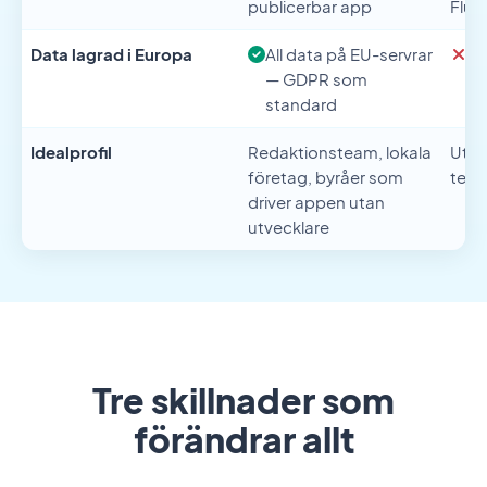
publicerbar app
Flut
Data lagrad i Europa
All data på EU-servrar
In
— GDPR som
SO
standard
Idealprofil
Redaktionsteam, lokala
Utve
företag, byråer som
team
driver appen utan
utvecklare
Tre skillnader som
förändrar allt