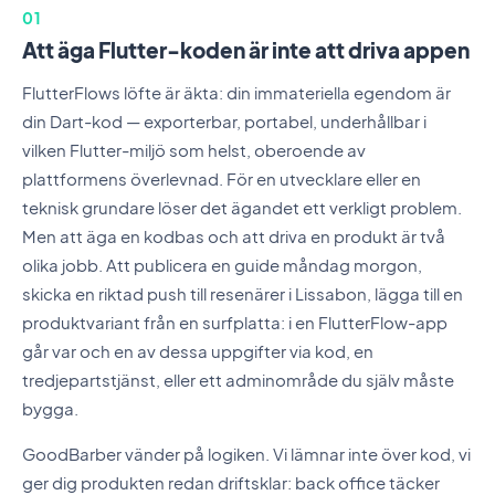
01
Att äga Flutter-koden är inte att driva appen
FlutterFlows löfte är äkta: din immateriella egendom är
din Dart-kod — exporterbar, portabel, underhållbar i
vilken Flutter-miljö som helst, oberoende av
plattformens överlevnad. För en utvecklare eller en
teknisk grundare löser det ägandet ett verkligt problem.
Men att äga en kodbas och att driva en produkt är två
olika jobb. Att publicera en guide måndag morgon,
skicka en riktad push till resenärer i Lissabon, lägga till en
produktvariant från en surfplatta: i en FlutterFlow-app
går var och en av dessa uppgifter via kod, en
tredjepartstjänst, eller ett adminområde du själv måste
bygga.
GoodBarber vänder på logiken. Vi lämnar inte över kod, vi
ger dig produkten redan driftsklar: back office täcker