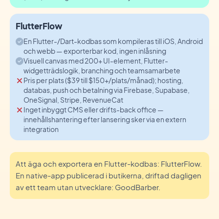
FlutterFlow
En Flutter-/Dart-kodbas som kompileras till iOS, Android
och webb — exporterbar kod, ingen inlåsning
Visuell canvas med 200+ UI-element, Flutter-
widgetträdslogik, branching och teamsamarbete
Pris per plats ($39 till $150+/plats/månad); hosting,
databas, push och betalning via Firebase, Supabase,
OneSignal, Stripe, RevenueCat
Inget inbyggt CMS eller drifts-back office —
innehållshantering efter lansering sker via en extern
integration
Att äga och exportera en Flutter-kodbas: FlutterFlow.
En native-app publicerad i butikerna, driftad dagligen
av ett team utan utvecklare: GoodBarber.