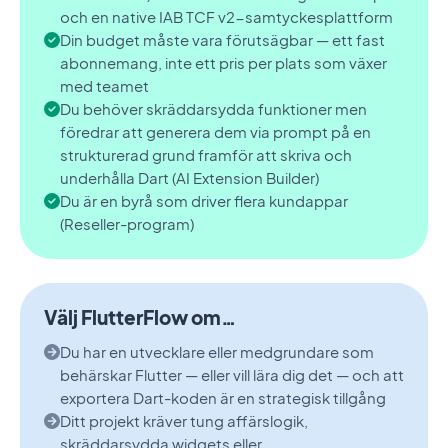
och en native IAB TCF v2-samtyckesplattform
Din budget måste vara förutsägbar — ett fast
abonnemang, inte ett pris per plats som växer
med teamet
Du behöver skräddarsydda funktioner men
föredrar att generera dem via prompt på en
strukturerad grund framför att skriva och
underhålla Dart (AI Extension Builder)
Du är en byrå som driver flera kundappar
(Reseller-program)
Välj FlutterFlow om…
Du har en utvecklare eller medgrundare som
behärskar Flutter — eller vill lära dig det — och att
exportera Dart-koden är en strategisk tillgång
Ditt projekt kräver tung affärslogik,
skräddarsydda widgets eller