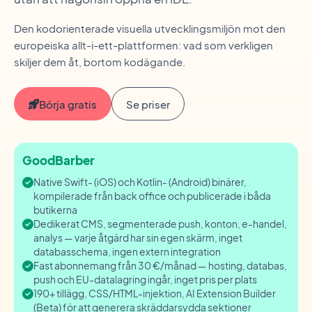
Den kodorienterade visuella utvecklingsmiljön mot den
europeiska allt-i-ett-plattformen: vad som verkligen
skiljer dem åt, bortom kodägande.
Börja gratis
Se priser
GoodBarber
Native Swift- (iOS) och Kotlin- (Android) binärer,
kompilerade från back office och publicerade i båda
butikerna
Dedikerat CMS, segmenterade push, konton, e-handel,
analys — varje åtgärd har sin egen skärm, inget
databasschema, ingen extern integration
Fast abonnemang från 30 €/månad — hosting, databas,
push och EU-datalagring ingår, inget pris per plats
190+ tillägg, CSS/HTML-injektion, AI Extension Builder
(Beta) för att generera skräddarsydda sektioner