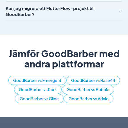
Kan jag migrera ett FlutterFlow-projekt till
GoodBarber?
Jämför GoodBarber med
andra plattformar
GoodBarber vs Emergent
GoodBarber vs Base44
GoodBarber vs Rork
GoodBarber vs Bubble
GoodBarber vs Glide
GoodBarber vs Adalo