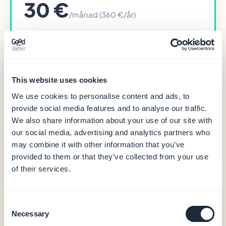
30 €
/månad (360 €/år)
Hosting och databas (data i Europa)
CMS och fullständig back office
Push-notiser (10 000/månad på startplanen)
Inbyggd analys
This website uses cookies
PWA-utdata
0 % provision på e-handelstransaktioner
We use cookies to personalise content and ads, to
provide social media features and to analyse our traffic.
We also share information about your use of our site with
Native iOS- + Android-appar startar från 55
our social media, advertising and analytics partners who
€/månad (Premium årsvis — 660 €/år)
may combine it with other information that you’ve
Native iOS- + Android-utdata (Swift + Kotlin)
provided to them or that they’ve collected from your use
Köp i appen (Apple StoreKit / Google Play
of their services.
Billing)
Användarautentisering, lojalitet, bokning
20 tillägg ingår
Consent
Hjälp med butikspublicering (GBTC)
Necessary
Selection