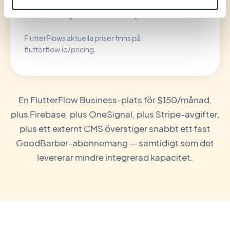
CMS ingår inte — extern integration eller
skräddarsytt adminområde på din bekostnad
FlutterFlows aktuella priser finns på
flutterflow.io/pricing.
En FlutterFlow Business-plats för $150/månad,
plus Firebase, plus OneSignal, plus Stripe-avgifter,
plus ett externt CMS överstiger snabbt ett fast
GoodBarber-abonnemang — samtidigt som det
levererar mindre integrerad kapacitet.