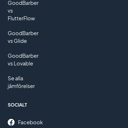
GoodBarber
vs
FlutterFlow
GoodBarber
vs Glide
GoodBarber
vs Lovable
Se alla
jämförelser
SOCIALT
Facebook