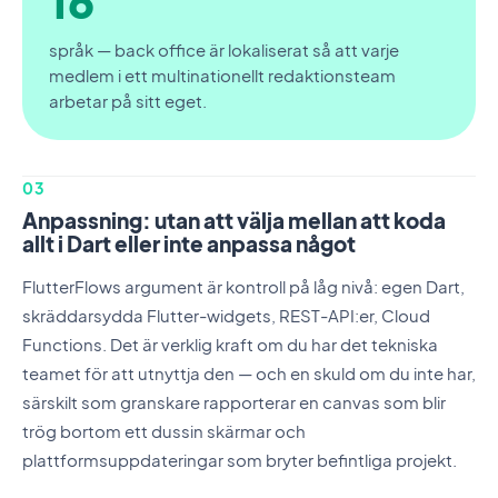
16
språk — back office är lokaliserat så att varje
medlem i ett multinationellt redaktionsteam
arbetar på sitt eget.
03
Anpassning: utan att välja mellan att koda
allt i Dart eller inte anpassa något
FlutterFlows argument är kontroll på låg nivå: egen Dart,
skräddarsydda Flutter-widgets, REST-API:er, Cloud
Functions. Det är verklig kraft om du har det tekniska
teamet för att utnyttja den — och en skuld om du inte har,
särskilt som granskare rapporterar en canvas som blir
trög bortom ett dussin skärmar och
plattformsuppdateringar som bryter befintliga projekt.