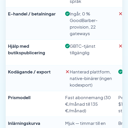
språk
E-handel / betalningar
Ingår, 0 %
Ex
GoodBarber-
at
provision, 22
gateways
Hjälp med
GBTC-tjänst
An
butikspublicering
tillgänglig
(k
li
Kodägande / export
Hanterad plattform,
Fu
native-binärer (ingen
ko
kodexport)
Prismodell
Fast abonnemang (30
Per p
€/månad till 135
$150
€/månad)
stac
Inlärningskurva
Mjuk — timmar till en
Bran