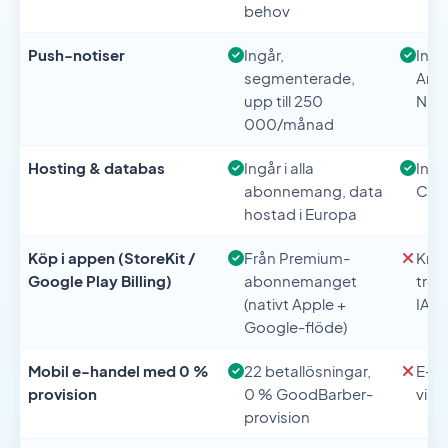
behov
Push-notiser
Ingår,
Ingår
segmenterade,
Ann
upp till 250
Noti
000/månad
Hosting & databas
Ingår i alla
Ingå
abonnemang, data
Coll
hostad i Europa
Köp i appen (StoreKit /
Från Premium-
Kräv
Google Play Billing)
abonnemanget
tred
(nativt Apple +
IAP
Google-flöde)
Mobil e-handel med 0 %
22 betallösningar,
E-ha
provision
0 % GoodBarber-
via 
provision