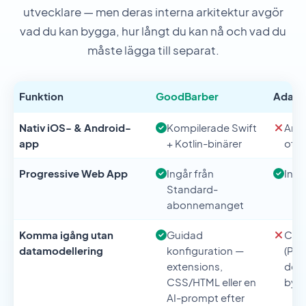
utvecklare — men deras interna arkitektur avgör
vad du kan bygga, hur långt du kan nå och vad du
måste lägga till separat.
Funktion
GoodBarber
Adalo
Nativ iOS- & Android-
Kompilerade Swift
Angi
app
+ Kotlin-binärer
offe
Progressive Web App
Ingår från
Ingå
Standard-
abonnemanget
Komma igång utan
Guidad
Col
datamodellering
konfiguration —
(Pos
extensions,
defi
CSS/HTML eller en
byg
AI-prompt efter