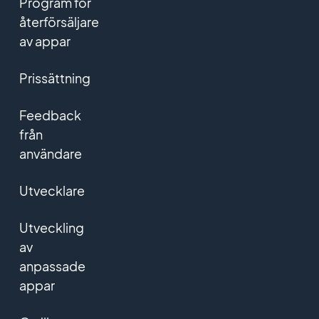
Program för
återförsäljare
av appar
Prissättning
Feedback
från
användare
Utvecklare
Utveckling
av
anpassade
appar