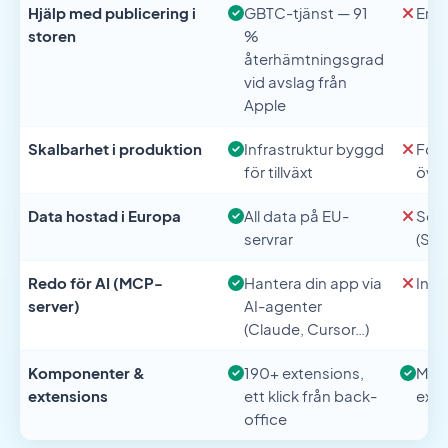
Hjälp med publicering i
GBTC-tjänst — 91
Erbj
storen
%
återhämtningsgrad
vid avslag från
Apple
Skalbarhet i produktion
Infrastruktur byggd
Förs
för tillväxt
öve
Data hostad i Europa
All data på EU-
Serv
servrar
(St.
Redo för AI (MCP-
Hantera din app via
Inte 
server)
AI-agenter
(Claude, Cursor…)
Komponenter &
190+ extensions,
Mar
extensions
ett klick från back-
ext
office