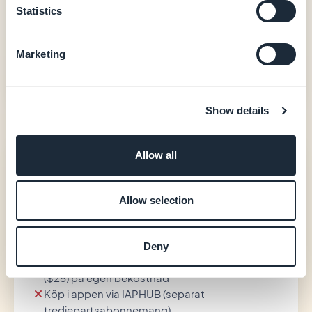
Statistics
Användarautentisering, lojalitet, bokning
20 extensions ingår
Hjälp med publicering i storen (GBTC)
Marketing
Se priser
Show details
Adalo
Allow all
—
Allow selection
Hosting och Postgres-databas ingår
Visuell canvas och Collections i abonnemanget
Deny
Apple- ($99/år) och Google-utvecklarkonton
($25) på egen bekostnad
Köp i appen via IAPHUB (separat
tredjepartsabonnemang)