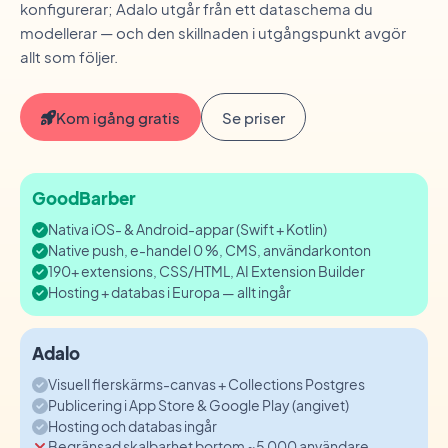
konfigurerar; Adalo utgår från ett dataschema du
modellerar — och den skillnaden i utgångspunkt avgör
allt som följer.
Kom igång gratis
Se priser
GoodBarber
Nativa iOS- & Android-appar (Swift + Kotlin)
Native push, e-handel 0 %, CMS, användarkonton
190+ extensions, CSS/HTML, AI Extension Builder
Hosting + databas i Europa — allt ingår
Adalo
Visuell flerskärms-canvas + Collections Postgres
Publicering i App Store & Google Play (angivet)
Hosting och databas ingår
Begränsad skalbarhet bortom ~5 000 användare