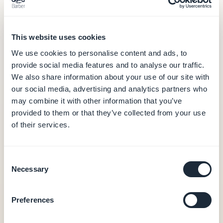
GoodBarber
— från 340 kr/mån
This website uses cookies
340 kr
We use cookies to personalise content and ads, to
provide social media features and to analyse our traffic.
/mån (årlig fakturering)
We also share information about your use of our site with
Hosting och databas (data i Europa)
our social media, advertising and analytics partners who
CMS och back-office
may combine it with other information that you’ve
Push-notiser (10 000/månad)
provided to them or that they’ve collected from your use
Integrerad analys
of their services.
PWA-output
0 % provision på e-handelstransaktioner
Consent
Necessary
Nativa iOS- + Android-appar — från 620
Selection
kr/mån
Nativ iOS- + Android-output (Swift + Kotlin)
Preferences
Nativa köp i appen (Apple StoreKit / Google
Play Billing)