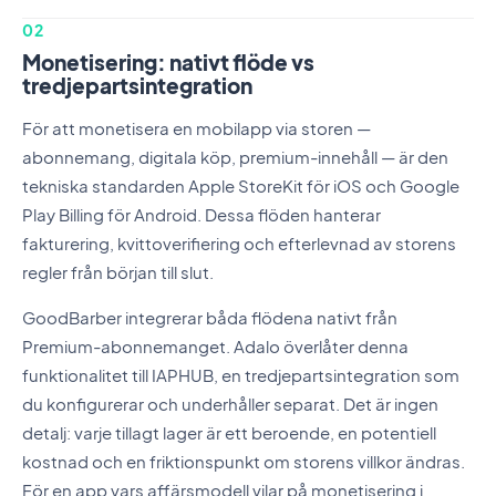
02
Monetisering: nativt flöde vs
tredjepartsintegration
För att monetisera en mobilapp via storen —
abonnemang, digitala köp, premium-innehåll — är den
tekniska standarden Apple StoreKit för iOS och Google
Play Billing för Android. Dessa flöden hanterar
fakturering, kvittoverifiering och efterlevnad av storens
regler från början till slut.
GoodBarber integrerar båda flödena nativt från
Premium-abonnemanget. Adalo överlåter denna
funktionalitet till IAPHUB, en tredjepartsintegration som
du konfigurerar och underhåller separat. Det är ingen
detalj: varje tillagt lager är ett beroende, en potentiell
kostnad och en friktionspunkt om storens villkor ändras.
För en app vars affärsmodell vilar på monetisering i