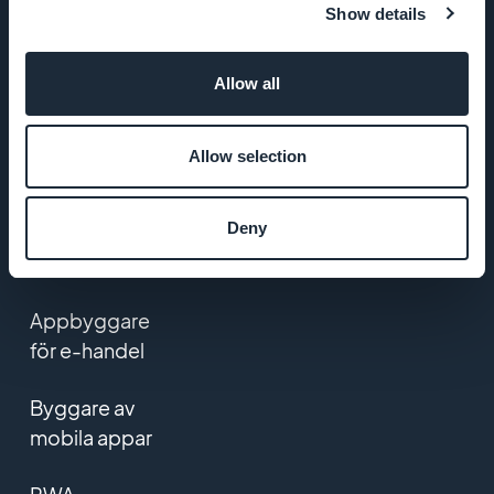
Show details
Köpvillkor
Allow all
Integritetspolicy
& GDPR
Allow selection
Kontakta oss
Deny
PRODUKT
Appbyggare
för e-handel
Byggare av
mobila appar