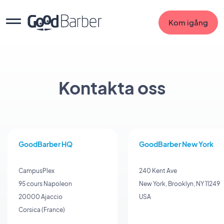
Kom igång
Kontakta oss
GoodBarber HQ
GoodBarber New York
CampusPlex
240 Kent Ave
95 cours Napoleon
New York,
Brooklyn, NY 11249
20000
Ajaccio
USA
Corsica (France)