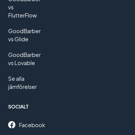
vs
FlutterFlow
GoodBarber
vs Glide
GoodBarber
vs Lovable
Se alla
jämförelser
SOCIALT
Facebook