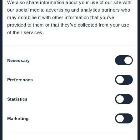
We also share information about your use of our site with
our social media, advertising and analytics partners who
may combine it with other information that you’ve
FÖRETAG
provided to them or that they’ve collected from your use
of their services.
Om oss
Consent
Fantastiskt stöd
Necessary
Selection
GoodBarber
Preferences
DNA
Statistics
Startup Studio
Jobb
Marketing
Tryck på