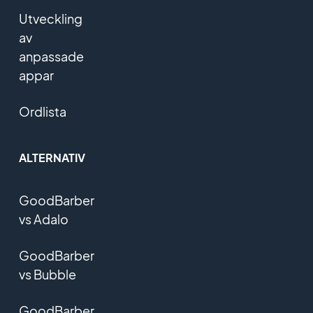
Utveckling
av
anpassade
appar
Ordlista
ALTERNATIV
GoodBarber
vs Adalo
GoodBarber
vs Bubble
GoodBarber