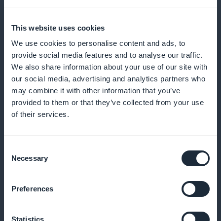
Erbjuda personliga kampanjer baserade på
This website uses cookies
kundernas beställningsvanor för att öka relevansen
We use cookies to personalise content and ads, to
och effektiviteten
provide social media features and to analyse our traffic.
We also share information about your use of our site with
our social media, advertising and analytics partners who
may combine it with other information that you’ve
Push-meddelanden för
provided to them or that they’ve collected from your use
specialerbjudanden
of their services.
Meddela dina kunder omedelbart om nya kampanjer
Consent
med pushnotiser, som fångar deras uppmärksamhet
Necessary
Selection
i precis rätt ögonblick
Preferences
Integration med sociala nätverk
Statistics