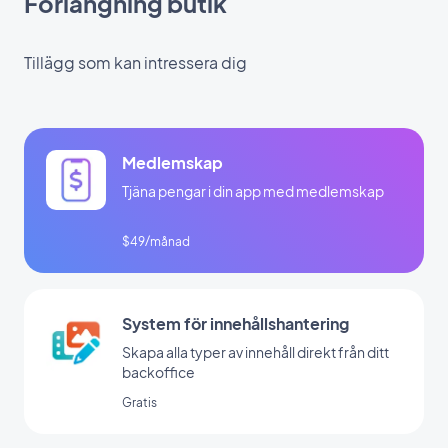
Förlängning butik
Tillägg som kan intressera dig
Medlemskap
Tjäna pengar i din app med medlemskap
$49/månad
System för innehållshantering
Skapa alla typer av innehåll direkt från ditt
backoffice
Gratis