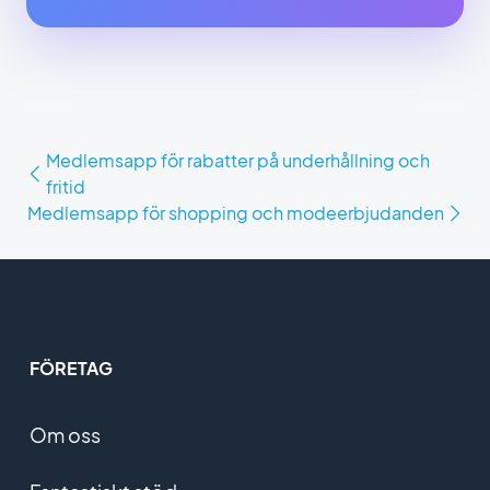
Medlemsapp för rabatter på underhållning och
fritid
Medlemsapp för shopping och modeerbjudanden
FÖRETAG
Om oss