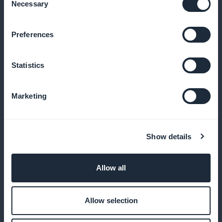
utflykter
Necessary
Selection
Preferences
Ingen provision på abonnemangsintäkter
Statistics
Dra nytta av 100% av dina prenumerationsintäkter,
utan några avdrag från plattformen, vilket maximerar
Marketing
dina vinster
Show details
Anpassa prenumerationssidor
Allow all
Skapa prenumerationssidor som återspeglar
mångfalden och rikedomen i de gastronomiska
Allow selection
upplevelser som erbjuds, vilket förbättrar
användarupplevelsen och konverteringsgraden