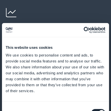
Tips för en optimal kulinarisk upplevelse
Erbjuda tips om hur du får ut det mesta av varje
besök, inklusive de bästa rätterna att prova och de
This website uses cookies
bästa tiderna för att undvika folkmassorna
We use cookies to personalise content and ads, to
provide social media features and to analyse our traffic.
We also share information about your use of our site with
our social media, advertising and analytics partners who
Marknadsföring synlig på startsidan
may combine it with other information that you’ve
provided to them or that they’ve collected from your use
Lyfta fram nya och trendiga etablissemang med
of their services.
attraktiva widgets på startsidan, vilket ökar antalet
registreringar och intresset för gastronomiska
Consent