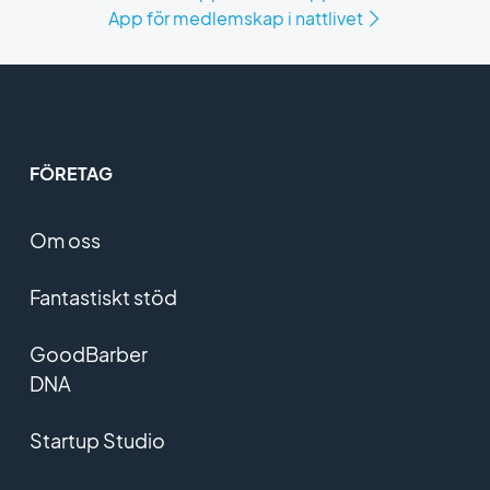
App för medlemskap i nattlivet
FÖRETAG
Om oss
Fantastiskt stöd
GoodBarber
DNA
Startup Studio