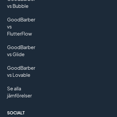
vs Bubble
GoodBarber
vs
FlutterFlow
GoodBarber
vs Glide
GoodBarber
vs Lovable
Se alla
jämförelser
SOCIALT