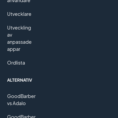
användare
Utvecklare
Utveckling
av
anpassade
appar
Ordlista
ALTERNATIV
GoodBarber
vs Adalo
GoodBarber