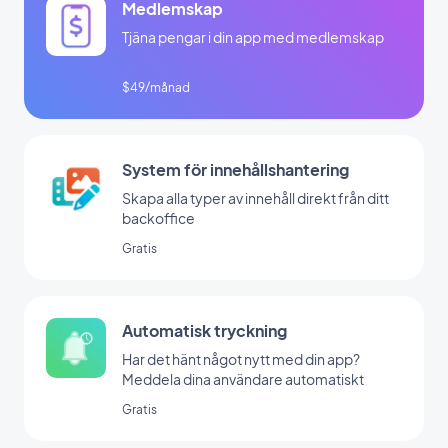
Medlemskap
Tjäna pengar i din app med medlemskap
$49/månad
System för innehållshantering
Skapa alla typer av innehåll direkt från ditt
backoffice
Gratis
Automatisk tryckning
Har det hänt något nytt med din app?
Meddela dina användare automatiskt
Gratis