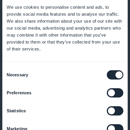
We use cookies to personalise content and ads, to
Expressbeställning på ett enkelt sätt
provide social media features and to analyse our traffic.
We also share information about your use of our site with
Gör det enkelt att snabbt köpa pizzor från
our social media, advertising and analytics partners who
may combine it with other information that you’ve
produktlistan
provided to them or that they’ve collected from your use
of their services.
Effektiva push-meddelanden
Consent
Necessary
Selection
Meddela dina kunder om nya pizzor eller
specialerbjudanden så snart de har publicerats
Preferences
Statistics
Kundanpassade kampanjerbjudanden
Marketing
Skapa rabatter baserade på tid, produkt eller