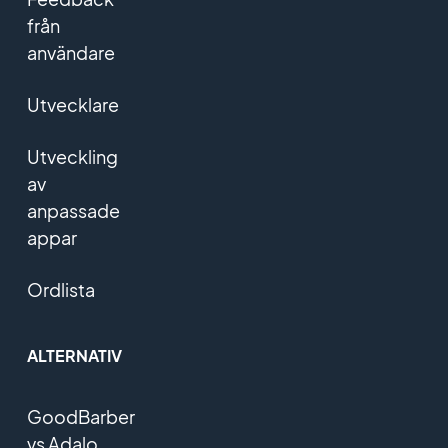
från
användare
Utvecklare
Utveckling
av
anpassade
appar
Ordlista
ALTERNATIV
GoodBarber
vs Adalo