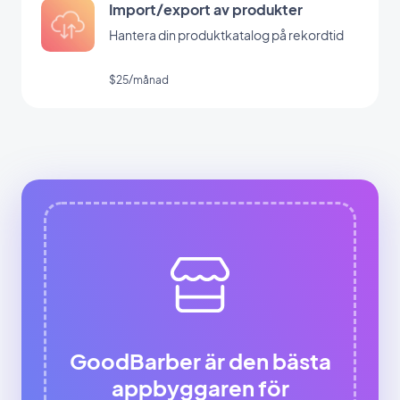
Import/export av produkter
Hantera din produktkatalog på rekordtid
$25/månad
GoodBarber är den bästa
appbyggaren för