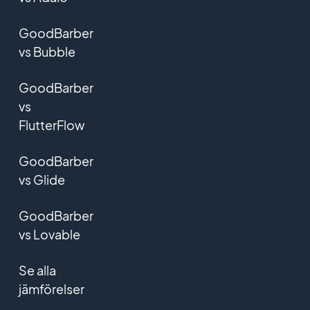
GoodBarber
vs Bubble
GoodBarber
vs
FlutterFlow
GoodBarber
vs Glide
GoodBarber
vs Lovable
Se alla
jämförelser