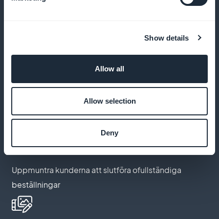
kundlojalitet
Show details
White-label-applikation
Allow all
Anpassa applikationen helt och hållet efter din image
och ditt varumärke
Allow selection
Deny
Återlansering av övergiven korg
Uppmuntra kunderna att slutföra ofullständiga
beställningar