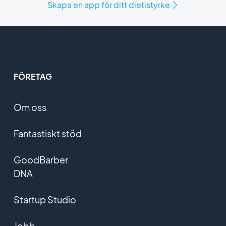
Skapa en app för ditt dietistyrke
FÖRETAG
Om oss
Fantastiskt stöd
GoodBarber
DNA
Startup Studio
Jobb