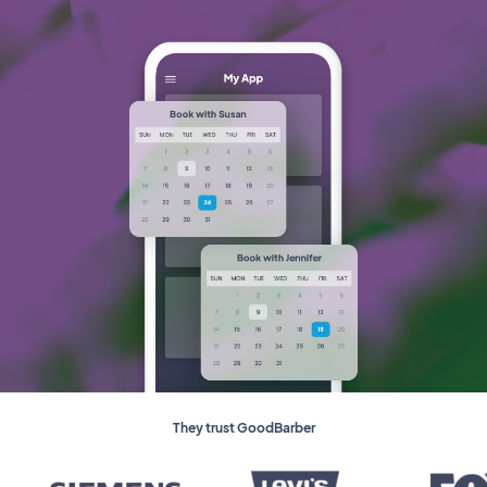
They trust GoodBarber