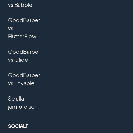
vs Bubble
GoodBarber
vs
FlutterFlow
GoodBarber
vs Glide
GoodBarber
vs Lovable
Se alla
jämförelser
SOCIALT