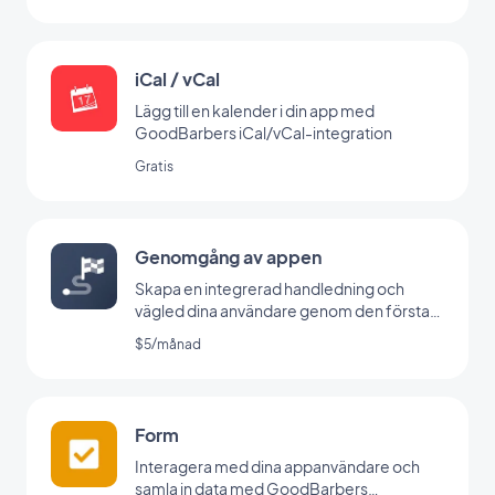
iCal / vCal
Lägg till en kalender i din app med
GoodBarbers iCal/vCal-integration
Gratis
Genomgång av appen
Skapa en integrerad handledning och
vägled dina användare genom den första
lanseringen av din app
$5/månad
Form
Interagera med dina appanvändare och
samla in data med GoodBarbers