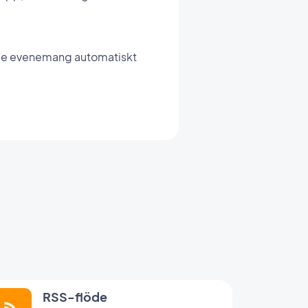
ande evenemang automatiskt
RSS-flöde