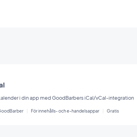
al
 kalender i din app med GoodBarbers iCal/vCal-integration
GoodBarber
|
För innehålls- och e-handelsappar
|
Gratis