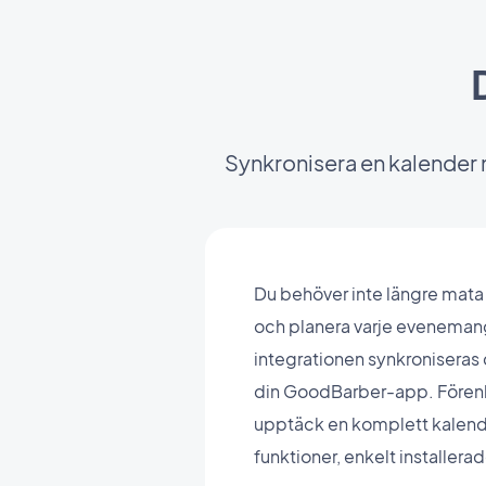
Synkronisera en kalender 
Du behöver inte längre mata 
och planera varje evenemang
integrationen synkroniseras
din GoodBarber-app. Förenk
upptäck en komplett kalende
funktioner, enkelt installerad