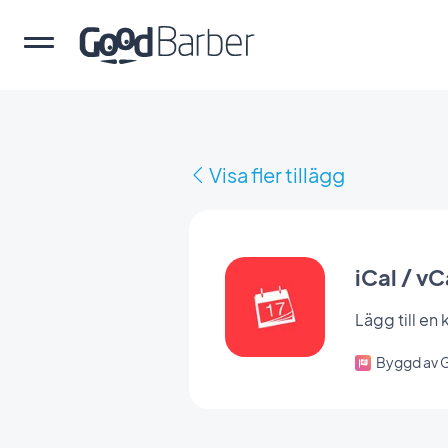
Visa fler tillägg
iCal / vC
Lägg till en
Byggd av 