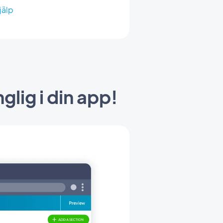
jälp
glig i din app!