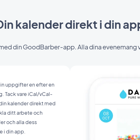
Din kalender direkt i din ap
med din GoodBarber-app. Alla dina evenemang vi
in uppgifter en efter en
. Tack vare iCal/vCal-
 din kalender direkt med
la ditt arbete och
r och alla dess
e i din app.