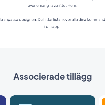
evenemang i avsnittet Hem.
n du anpassa designen. Du hittar listan över alla dina komm
i din app.
Associerade tillägg