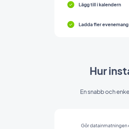
Lägg till i kalendern
Ladda fler evenemang
Hur inst
En snabb och enkel 
Gör datainmatningen e