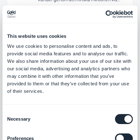
betalning via Paypal
Gratis
Stripe Extended
This website uses cookies
Erbjud ytterligare betalningsmetoder i din
We use cookies to personalise content and ads, to
butik med Stripe Extended
provide social media features and to analyse our traffic.
Gratis
We also share information about your use of our site with
our social media, advertising and analytics partners who
may combine it with other information that you’ve
provided to them or that they’ve collected from your use
Bancontact
of their services.
Erbjuda en ny betalningslösning som
används i stor utsträckning i Belgien
Gratis
Consent
Necessary
Selection
EPS
Preferences