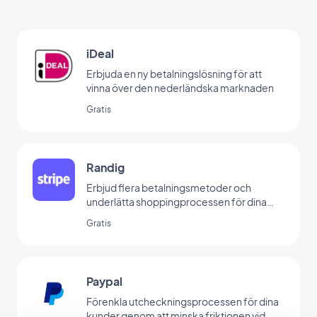
iDeal
Erbjuda en ny betalningslösning för att
vinna över den nederländska marknaden
Gratis
Randig
Erbjud flera betalningsmetoder och
underlätta shoppingprocessen för dina
kunder
Gratis
Paypal
Förenkla utcheckningsprocessen för dina
kunder genom att minska friktionen vid