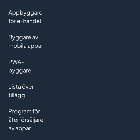
Appbyggare
för e-handel
Byggare av
mobila appar
PWA-
byggare
Lista över
tillägg
Program för
återförsäljare
av appar