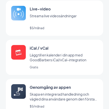
Live-video
Streama live videosändningar
$5/månad
iCal / vCal
Lägg till en kalender i din app med
GoodBarbers iCal/vCal-integration
Gratis
Genomgång av appen
Skapa en integrerad handledning och
vägled dina användare genom den första
lanseringen av din app
$5/månad