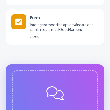
Form
Interagera med dina appanvändare och
samla in data med GoodBarbers
formulärintegration.
Gratis