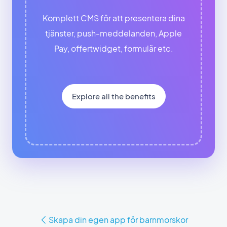
Komplett CMS för att presentera dina
tjänster, push-meddelanden, Apple
Pay, offertwidget, formulär etc.
Explore all the benefits
Skapa din egen app för barnmorskor