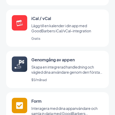
iCal / vCal
Lägg till en kalender i din app med
GoodBarbers iCal/vCal-integration
Gratis
Genomgång av appen
Skapa en integrerad handledning och
vägled dina användare genom den första
lanseringen av din app
$5/månad
Form
Interagera med dina appanvändare och
samla in data med GoodBarbers