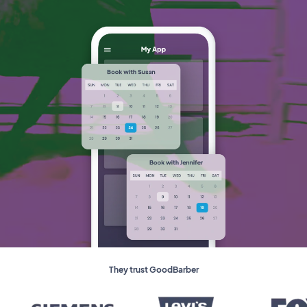
They trust GoodBarber