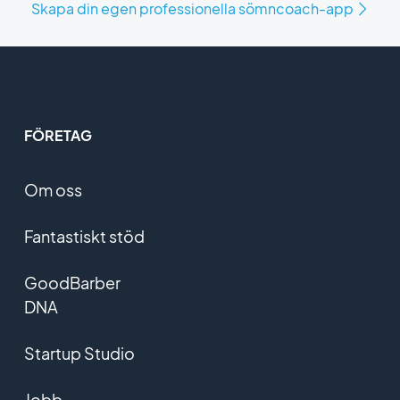
Skapa din egen professionella sömncoach-app
FÖRETAG
Om oss
Fantastiskt stöd
GoodBarber
DNA
Startup Studio
Jobb