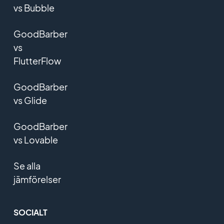
vs Bubble
GoodBarber
vs
FlutterFlow
GoodBarber
vs Glide
GoodBarber
vs Lovable
Se alla
jämförelser
SOCIALT