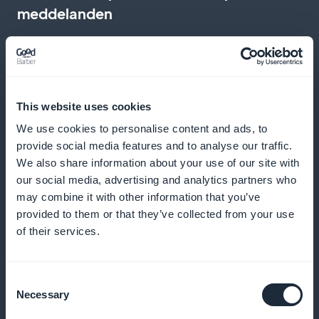
meddelanden
Skicka påminnelser och meddelanden för att minska
frånvaron och uppmuntra till regelbundna möten
This website uses cookies
We use cookies to personalise content and ads, to
Lojalitetsprogram för dina kunder
provide social media features and to analyse our traffic.
We also share information about your use of our site with
Belöna dina lojala kunder med exklusiva förmåner
our social media, advertising and analytics partners who
och belöningar
may combine it with other information that you’ve
provided to them or that they’ve collected from your use
of their services.
Exklusivt medlemskort
Consent
Necessary
Erbjud exklusiva förmåner till dina mest
Selection