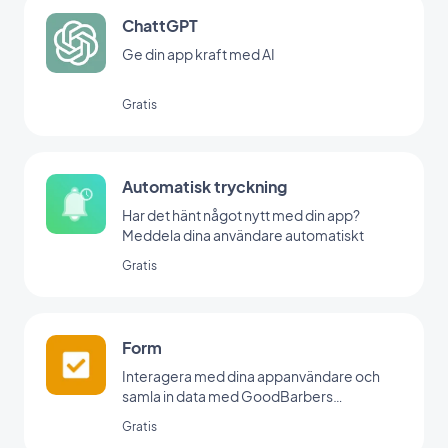
ChattGPT
Ge din app kraft med AI
Gratis
Automatisk tryckning
Har det hänt något nytt med din app?
Meddela dina användare automatiskt
Gratis
Form
Interagera med dina appanvändare och
samla in data med GoodBarbers
formulärintegration.
Gratis