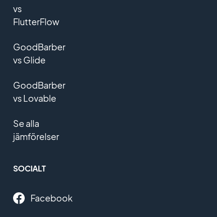
vs
FlutterFlow
GoodBarber
vs Glide
GoodBarber
vs Lovable
Se alla
jämförelser
SOCIALT
Facebook