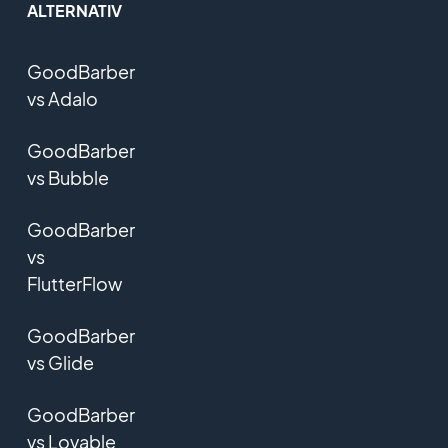
ALTERNATIV
GoodBarber
vs Adalo
GoodBarber
vs Bubble
GoodBarber
vs
FlutterFlow
GoodBarber
vs Glide
GoodBarber
vs Lovable