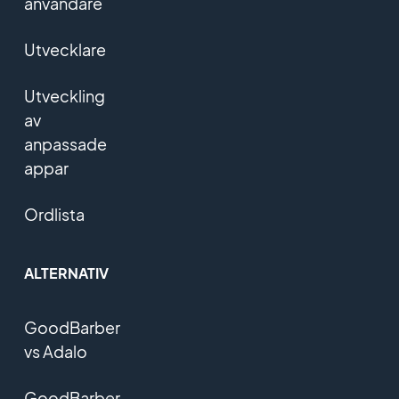
användare
Utvecklare
Utveckling
av
anpassade
appar
Ordlista
ALTERNATIV
GoodBarber
vs Adalo
GoodBarber