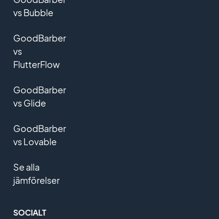
vs Bubble
GoodBarber
vs
FlutterFlow
GoodBarber
vs Glide
GoodBarber
vs Lovable
Se alla
jämförelser
SOCIALT