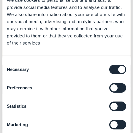
We use cookies to personalise content and ads, to
provide social media features and to analyse our traffic.
PRODUKT
We also share information about your use of our site with
Hur man importerar/exporterar
our social media, advertising and analytics partners who
produkter
may combine it with other information that you’ve
provided to them or that they’ve collected from your use
of their services.
Consent
Necessary
Selection
Preferences
PRODUKT
Hur man hanterar priser
Statistics
Marketing