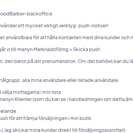
t GoodBarber-backoffice
använder ett mycket viktigt verktyg: push-notiser!
användbara för att hålla kontakten med dina kunder och m
går vi till menyn Marknadsföring > Skicka push
ot, den beror på din prenumeration. Om det behövs kan du läg
r målgrupp: alla mina användare eller riktade användare
t välja mottagarna i min lista
 menyn Klienter (som du kan se i handledningen om detta äm
delande
sh för att främja försäljningen i min butik.
 Jag skickar mina kunder direkt till försäljningsavsnittet)