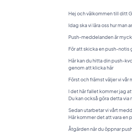
Hej och välkommen till dit
Idag ska vi lära oss hur man 
Push-meddelanden är mycket 
För att skicka en push-notis 
Här kan du hitta din push-kv
genom att klicka här
Först och främst väljer vi vå
I det här fallet kommer jag at
Du kan också göra detta via
Sedan utarbetar vi vårt med
Här kommer det att vara en pu
Åtgärden när du öppnar push (