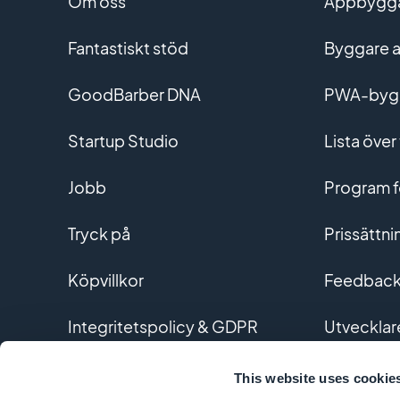
Om oss
Appbyggar
Fantastiskt stöd
Byggare a
GoodBarber DNA
PWA-byg
Startup Studio
Lista över 
Jobb
Program fö
Tryck på
Prissättni
Köpvillkor
Feedback 
Integritetspolicy & GDPR
Utvecklar
Kontakta oss
Utvecklin
This website uses cookie