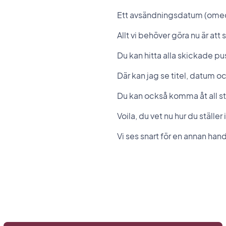
Ett avsändningsdatum (omede
Allt vi behöver göra nu är att 
Du kan hitta alla skickade p
Där kan jag se titel, datum o
Du kan också komma åt all st
Voila, du vet nu hur du ställ
Vi ses snart för en annan han