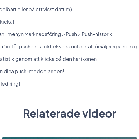
lbart eller på ett visst datum)
skicka!
ush i menyn Marknadsföring > Push > Push-historik
ch tid för pushen, klickfrekvens och antal försäljningar som 
atistik genom att klicka på den här ikonen
er in dina push-meddelanden!
dledning!
Relaterade videor