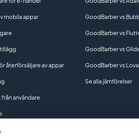
e för e-handel
GoodBarber vs Adal
v mobila appar
GoodBarber vs Bubb
gare
GoodBarber vs Flutt
tillägg
GoodBarber vs Glid
r återförsäljare av appar
GoodBarber vs Lova
ng
Se alla jämförelser
från användare
e
g av anpassade appar
s