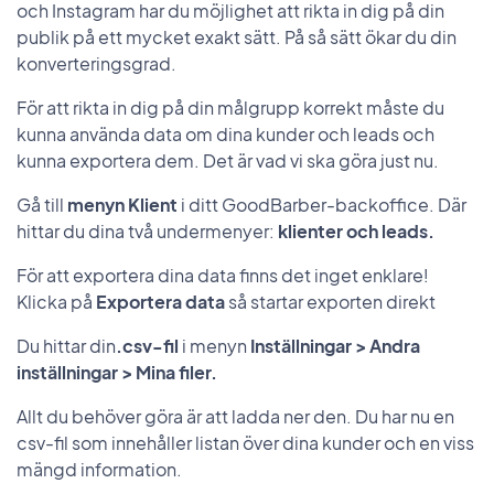
och Instagram har du möjlighet att rikta in dig på din
publik på ett mycket exakt sätt. På så sätt ökar du din
konverteringsgrad.
För att rikta in dig på din målgrupp korrekt måste du
kunna använda data om dina kunder och leads och
kunna exportera dem. Det är vad vi ska göra just nu.
Gå till
menyn Klient
i ditt GoodBarber-backoffice. Där
hittar du dina två undermenyer:
klienter och leads.
För att exportera dina data finns det inget enklare!
Klicka på
Exportera data
så startar exporten direkt
Du hittar din
.csv-fil
i menyn
Inställningar > Andra
inställningar > Mina filer.
Allt du behöver göra är att ladda ner den. Du har nu en
csv-fil som innehåller listan över dina kunder och en viss
mängd information.