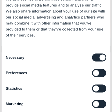
provide social media features and to analyse our traffic.
We also share information about your use of our site with
MARKNADSFÖRING
Så här skapar du rabattkoder
our social media, advertising and analytics partners who
may combine it with other information that you’ve
provided to them or that they’ve collected from your use
of their services.
Consent
Necessary
Selection
Preferences
MARKNADSFÖRING
Så här skickar du push-
meddelanden
Statistics
Marketing