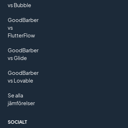
vs Bubble
GoodBarber
vs
FlutterFlow
GoodBarber
vs Glide
GoodBarber
vs Lovable
Se alla
jämförelser
SOCIALT