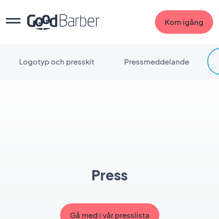
Kom igång
Logotyp och presskit
Pressmeddelande
Press
Gå med i vår presslista