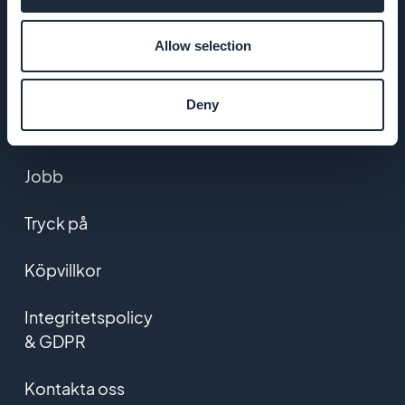
Fantastiskt stöd
Allow selection
GoodBarber
DNA
Deny
Startup Studio
Jobb
Tryck på
Köpvillkor
Integritetspolicy
& GDPR
Kontakta oss