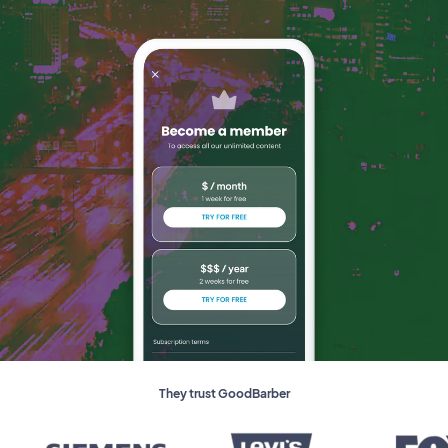
They trust GoodBarber