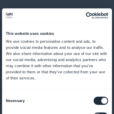
This website uses cookies
Statistik över engagemang i realtid
We use cookies to personalise content and ads, to
provide social media features and to analyse our traffic.
We also share information about your use of our site with
Övervaka abonnenternas engagemang för att
our social media, advertising and analytics partners who
anpassa dina erbjudanden till användarnas
may combine it with other information that you’ve
preferenser
provided to them or that they’ve collected from your use
of their services.
Dynamiskt välkomnande för kampanjer
Consent
Necessary
Selection
Använd startsidan för att lyfta fram dina