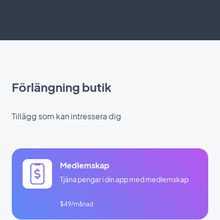
Förlängning butik
Tillägg som kan intressera dig
Medlemskap
Tjäna pengar i din app med medlemskap
$49/månad