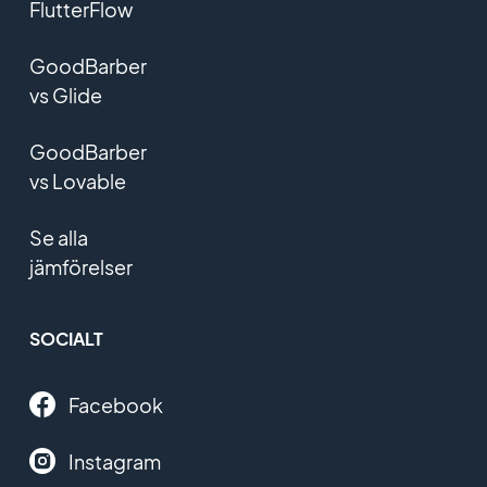
FlutterFlow
GoodBarber
vs Glide
GoodBarber
vs Lovable
Se alla
jämförelser
SOCIALT
Facebook
Instagram