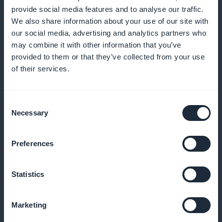
Köp nu från listan
provide social media features and to analyse our traffic.
We also share information about your use of our site with
Aktivera snabbköp för dina modeller utan att gå
our social media, advertising and analytics partners who
igenom produktbladet
may combine it with other information that you’ve
provided to them or that they’ve collected from your use
of their services.
Push för varje ny funktion
Consent
Necessary
Selection
Meddela dina kunder så snart en ny klocka finns
tillgänglig i din app
Preferences
Statistics
Anpassade kupongkoder
Erbjuda rabatter baserade på köphistorik eller
Marketing
händelser