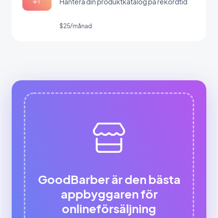
Hantera din produktkatalog på rekordtid
$25/månad
GoodBarber är den bästa
appbyggaren för
onlineförsäljning