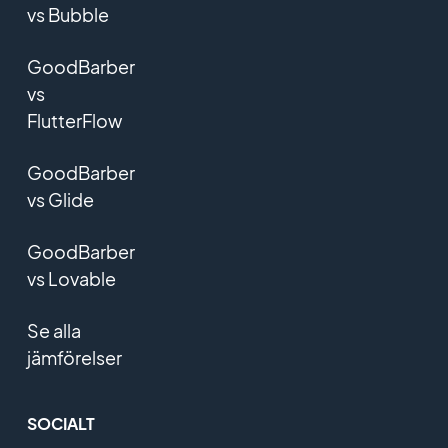
vs Bubble
GoodBarber
vs
FlutterFlow
GoodBarber
vs Glide
GoodBarber
vs Lovable
Se alla
jämförelser
SOCIALT