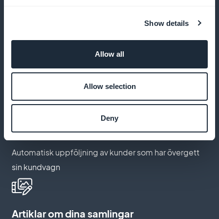
Show details
Applikation i din bild
Allow all
Publicera din app under ditt varumärke, utan någon
hänvisning till en tredjepartsplattform
Allow selection
Deny
Påminnelse om väntande order
Automatisk uppföljning av kunder som har övergett
sin kundvagn
Artiklar om dina samlingar