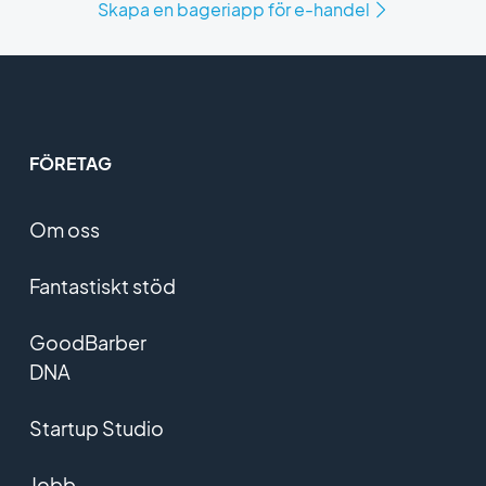
Skapa en bageriapp för e-handel
FÖRETAG
Om oss
Fantastiskt stöd
GoodBarber
DNA
Startup Studio
Jobb