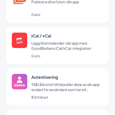
Publicera dina foton i din app
Gratis
iCal / vCal
Lägg till en kalender i din app med
GoodBarbers iCal/vCal-integration
Gratis
Autentisering
Tillåt åtkomst till hela eller delar av din app
endast för användare som har ett
användarnamn/lösenord
$12/månad