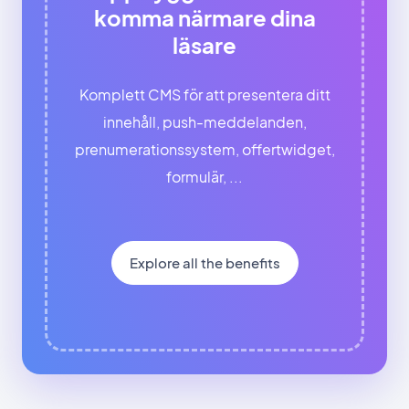
komma närmare dina
läsare
Komplett CMS för att presentera ditt
innehåll, push-meddelanden,
prenumerationssystem, offertwidget,
formulär, ...
Explore all the benefits