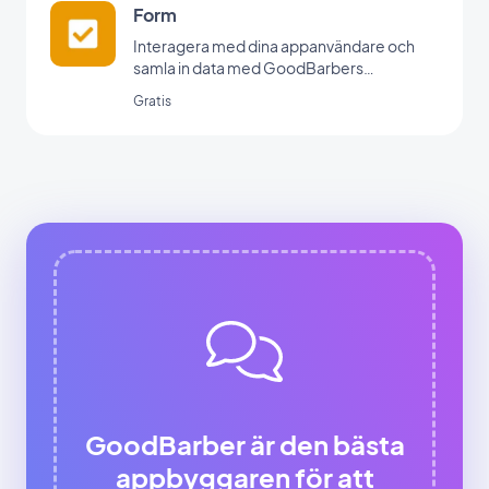
Form
Interagera med dina appanvändare och
samla in data med GoodBarbers
formulärintegration.
Gratis
GoodBarber är den bästa
appbyggaren för att