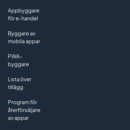
Appbyggare
för e-handel
Byggare av
mobila appar
PWA-
byggare
Lista över
tillägg
Program för
återförsäljare
av appar