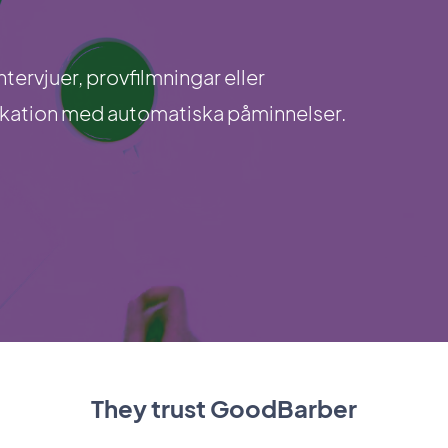
ntervjuer, provfilmningar eller
plikation med automatiska påminnelser.
They trust GoodBarber