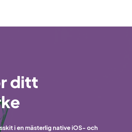
 ditt
rke
skit i en mästerlig native iOS- och