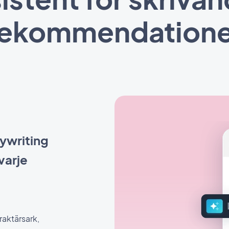
rekommendatione
pywriting
varje
raktärsark,