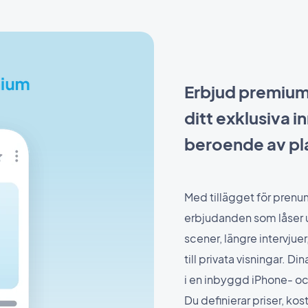
Erbjud premium
ditt exklusiva i
beroende av pl
Med tillägget för pren
erbjudanden som låser 
scener, längre intervjue
till privata visningar. D
i en inbyggd iPhone- oc
Du definierar priser, ko