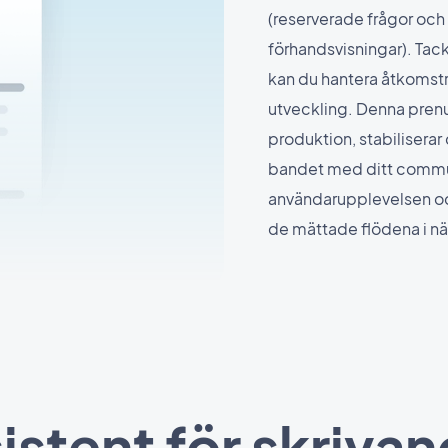
(reserverade frågor oc
förhandsvisningar). Ta
kan du hantera åtkomstr
utveckling. Denna pren
produktion, stabiliserar
bandet med ditt commun
användarupplevelsen och
de mättade flödena i nä
istent för skriva