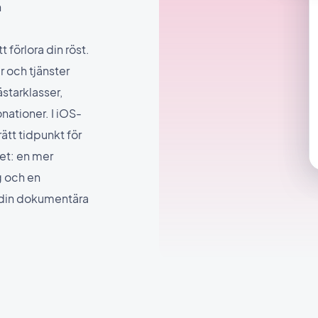
h
förlora din röst.
r och tjänster
tarklasser,
nationer. I iOS-
tt tidpunkt för
et: en mer
g och en
 din dokumentära