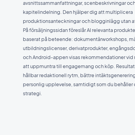
avsnittssammanfattningar, scenbeskrivningar oc
kapitelindelning. Den hjälper dig att multiplicera
produktionsanteckningar och blogginlägg utan att 
På försäljningssidan föreslår AI relevanta produkte
baserat på beteende: dokumentärworkshops, mäs
utbildningslicenser, derivatprodukter, engångsdo
och Android-appen visas rekommendationer vid rä
att uppmuntra till engagemang och köp. Resultat
hållbar redaktionell rytm, bättre intäktsgenererin
personlig upplevelse, samtidigt som du behåller
strategi.