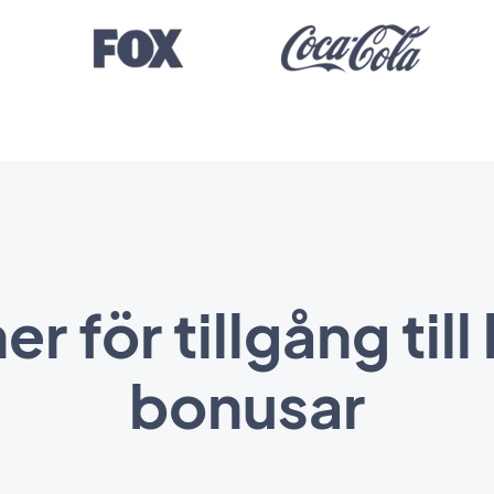
r för tillgång til
bonusar