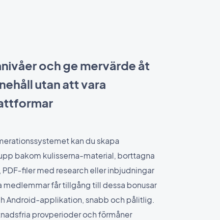
nivåer och ge mervärde åt
nnehåll utan att vara
attformar
umerationssystemet kan du skapa
upp bakom kulisserna-material, borttagna
r, PDF-filer med research eller inbjudningar
ina medlemmar får tillgång till dessa bonusar
h Android-applikation, snabb och pålitlig.
stnadsfria provperioder och förmåner