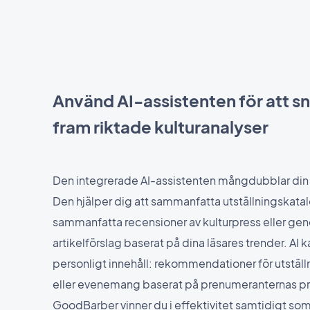
Använd AI-assistenten för att s
fram riktade kulturanalyser
Den integrerade AI-assistenten mångdubblar din 
Den hjälper dig att sammanfatta utställningskatal
sammanfatta recensioner av kulturpress eller gen
artikelförslag baserat på dina läsares trender. AI 
personligt innehåll: rekommendationer för utställ
eller evenemang baserat på prenumeranternas p
GoodBarber vinner du i effektivitet samtidigt so