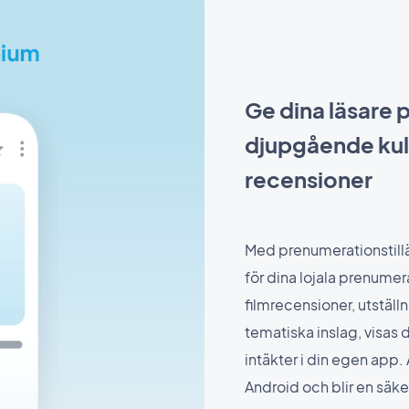
Ge dina läsare pr
djupgående kul
recensioner
Med prenumerationstillä
för dina lojala prenume
filmrecensioner, utställn
tematiska inslag, visas d
intäkter i din egen app.
Android och blir en säker