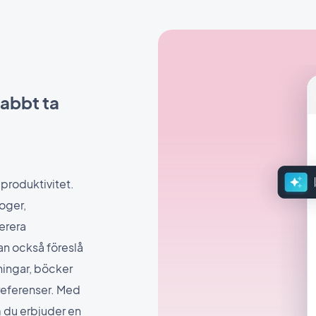
nabbt ta
produktivitet.
oger,
erera
kan också föreslå
ningar, böcker
referenser. Med
m du erbjuder en