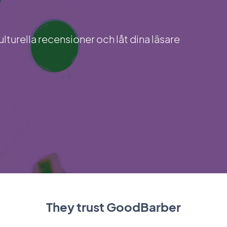
turella recensioner och låt dina läsare
They trust GoodBarber