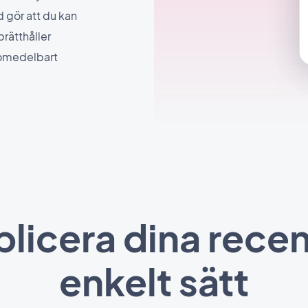
gör att du kan
rätthåller
r omedelbart
blicera dina recen
enkelt sätt