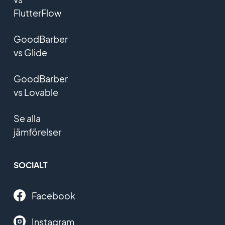
FlutterFlow
GoodBarber
vs Glide
GoodBarber
vs Lovable
Se alla
jämförelser
SOCIALT
Facebook
Instagram