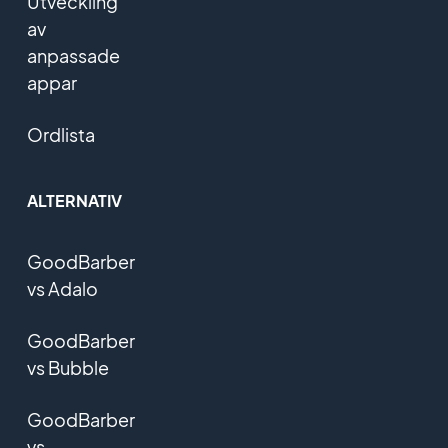
Utveckling
av
anpassade
appar
Ordlista
ALTERNATIV
GoodBarber
vs Adalo
GoodBarber
vs Bubble
GoodBarber
vs