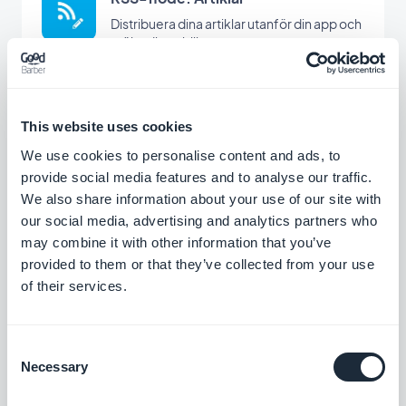
Distribuera dina artiklar utanför din app och
utöka din publik.
Gratis
This website uses cookies
RSS-flöde : Evenemang
We use cookies to personalise content and ads, to
Dela din kalender på plattformar utanför
provide social media features and to analyse our traffic.
din app och utöka din publik.
We also share information about your use of our site with
Gratis
our social media, advertising and analytics partners who
may combine it with other information that you’ve
provided to them or that they’ve collected from your use
of their services.
RSS-flöde: Poddsändningar
Distribuera dina podcasts på plattformar
utanför din app och öka din publik
Consent
Gratis
Necessary
Selection