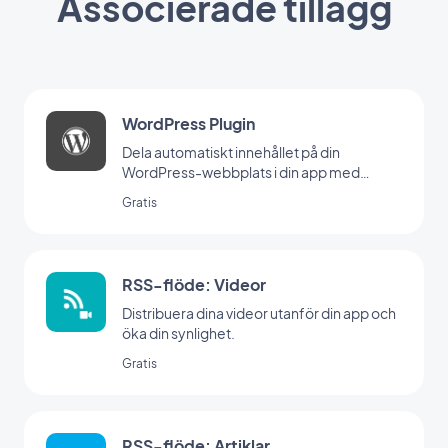
Associerade tillägg
WordPress Plugin
Dela automatiskt innehållet på din
WordPress-webbplats i din app med
GoodBarber Wordpress-plugin
Gratis
RSS-flöde: Videor
Distribuera dina videor utanför din app och
öka din synlighet.
Gratis
RSS-flöde: Artiklar