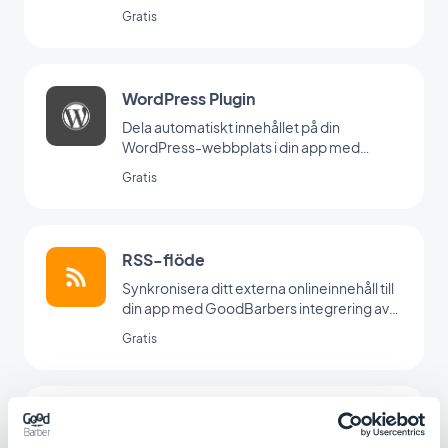
Gratis
WordPress Plugin
Dela automatiskt innehållet på din
WordPress-webbplats i din app med
GoodBarber Wordpress-plugin
Gratis
RSS-flöde
Synkronisera ditt externa onlineinnehåll till
din app med GoodBarbers integrering av
RSS-flöden.
Gratis
Vimeo