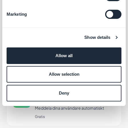
Anpassat videoflöde
Dela externt innehåll genom att skapa ditt
Marketing
eget anpassade flöde med GoodBarbers
Custom-integration.
Gratis
Show details
Anpassat ljudflöde
Allow all
Integrera ljudfiler i din app genom att skapa
din egen anpassade feed med
GoodBarbers Custom Sound-integration.
Gratis
Allow selection
Deny
Automatisk tryckning
Har det hänt något nytt med din app?
Meddela dina användare automatiskt
Gratis