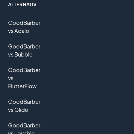
ALTERNATIV
GoodBarber
vs Adalo
GoodBarber
vs Bubble
GoodBarber
vs
FlutterFlow
GoodBarber
vs Glide
GoodBarber
vs Lovable