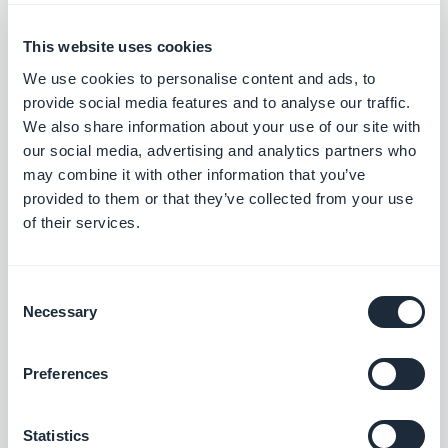
Visa automatiskt det innehåll du lägger upp
på Vimeo i din GoodBarber-app med vår
Vimeo-integration, för synkronisering av
This website uses cookies
Gratis
dina inlägg i realtid.
We use cookies to personalise content and ads, to
provide social media features and to analyse our traffic.
We also share information about your use of our site with
YouTube
our social media, advertising and analytics partners who
Publicera automatiskt innehåll från din
may combine it with other information that you’ve
YouTube-kanal till din app med YouTube
provided to them or that they’ve collected from your use
GoodBarber-integrationen.
Gratis
of their services.
Consent
Podcast-flöde
Necessary
Selection
Ge dina användare direkt tillgång till dina
podcasts.
Preferences
Gratis
Statistics