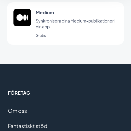
Medium
Synkronisera dina Medium-publikationer i
din app
Gratis
FÖRETAG
Om oss
Fantastiskt stöd