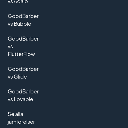
vs Adalo
GoodBarber
vs Bubble
GoodBarber
vs
FlutterFlow
GoodBarber
vs Glide
GoodBarber
vs Lovable
Se alla
jämförelser