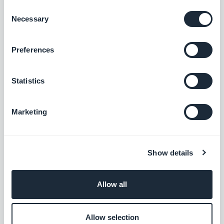
Consent
Bancontact
Necessary
Selection
Erbjuda en ny betalningslösning som
används i stor utsträckning i Belgien
Preferences
Gratis
Statistics
EPS
Erbjuda en ny betalningslösning för att
Marketing
vinna över den österrikiska marknaden
Gratis
Show details
Przelewy24
Allow all
Erbjuda en ny betalningslösning för att
vinna över den polska marknaden
Allow selection
Gratis