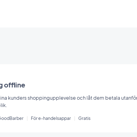
 offline
ina kunders shoppingupplevelse och låt dem betala utanför ap
lik.
GoodBarber
|
För e-handelsappar
|
Gratis