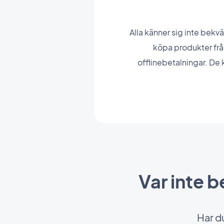
Alla känner sig inte bekv
köpa produkter frå
offlinebetalningar. De 
Var inte 
Har du