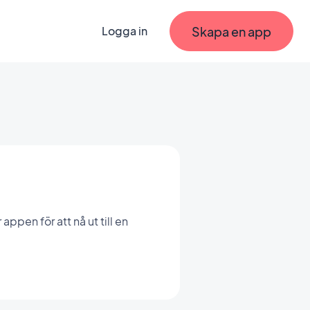
Skapa en app
Logga in
pen för att nå ut till en