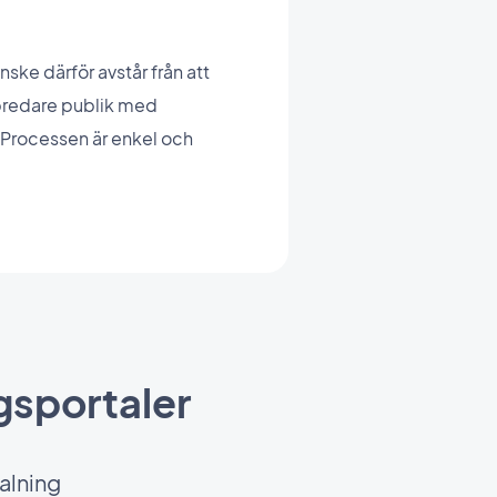
ske därför avstår från att
 bredare publik med
. Processen är enkel och
gsportaler
talning