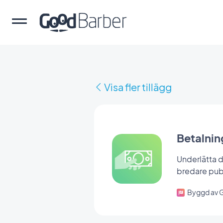
Visa fler tillägg
Betalning
Underlätta d
bredare pub
Byggd av 