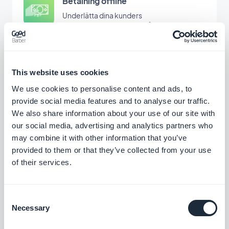
Betalning offline
Underlätta dina kunders
shoppingupplevelse och låt dem betala
utanför appen för att nå ut till en bredare
Gratis
publik.
This website uses cookies
Snabb utcheckning
We use cookies to personalise content and ads, to
Förenkla utcheckningsprocessen och
provide social media features and to analyse our traffic.
optimera försäljningen genom att ta bort
We also share information about your use of our site with
onödiga steg
$5/månad
our social media, advertising and analytics partners who
may combine it with other information that you’ve
provided to them or that they’ve collected from your use
of their services.
Stripe Extended
Erbjud ytterligare betalningsmetoder i din
butik med Stripe Extended
Consent
Gratis
Necessary
Selection