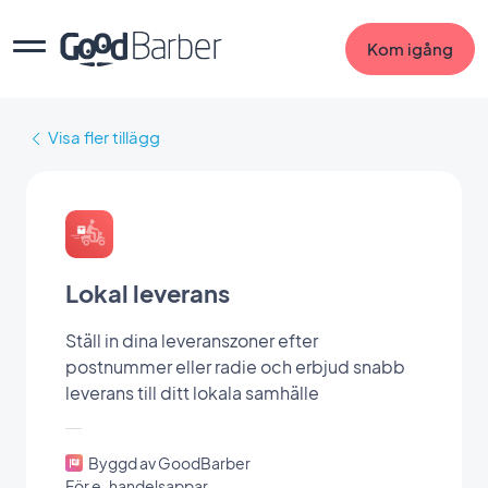
Kom igång
Visa fler tillägg
Lokal leverans
Ställ in dina leveranszoner efter
postnummer eller radie och erbjud snabb
leverans till ditt lokala samhälle
Byggd av GoodBarber
För e-handelsappar