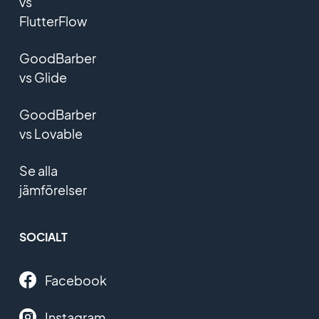
vs
FlutterFlow
GoodBarber
vs Glide
GoodBarber
vs Lovable
Se alla
jämförelser
SOCIALT
Facebook
Instagram