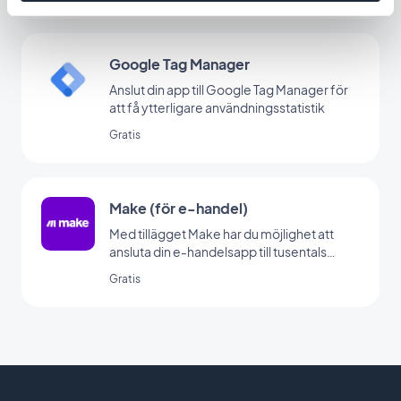
Google Tag Manager
Anslut din app till Google Tag Manager för
att få ytterligare användningsstatistik
Gratis
Make (för e-handel)
Med tillägget Make har du möjlighet att
ansluta din e-handelsapp till tusentals
andra onlinetjänster. Det är det perfekta
Gratis
tillägget för att skapa automatiseringar
utan att behöva koda. (Du måste ha ett
konto på www.make.com för att använda
det här tillägget)