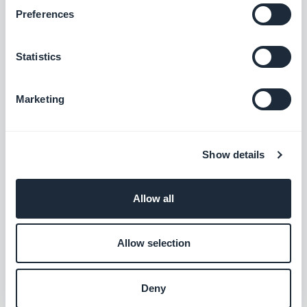
Preferences
Lojalitetsprogram
Belöna dina kunder och öka din försäljning
Statistics
$10/månad
Marketing
iDeal
Erbjuda en ny betalningslösning för att
Show details
vinna över den nederländska marknaden
Gratis
Allow all
Allow selection
Lagerhantering
Lagret av alla dina produkter finns
tillgängligt på ett ställe
Deny
$5/månad