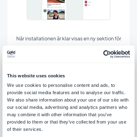
När installationen är klar visas en ny sektion för
Custom Events i menyn i din app. Du kommer
att kunna byta namn på det beroende på typen
av innehåll.
This website uses cookies
På samma sätt som för de andra avsnitten i din
We use cookies to personalise content and ads, to
provide social media features and to analyse our traffic.
app kan du ändra designen. Hitta dina
We also share information about your use of our site with
evenemang direkt synkroniserade med din app
our social media, advertising and analytics partners who
och gör det enkelt för användarna att få tillgång
may combine it with other information that you’ve
till ditt externa innehåll.
provided to them or that they’ve collected from your use
of their services.