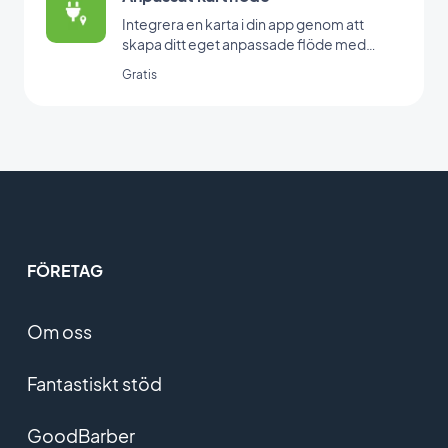
Integrera en karta i din app genom att
skapa ditt eget anpassade flöde med
GoodBarbers Custom Map-integration.
Gratis
FÖRETAG
Om oss
Fantastiskt stöd
GoodBarber