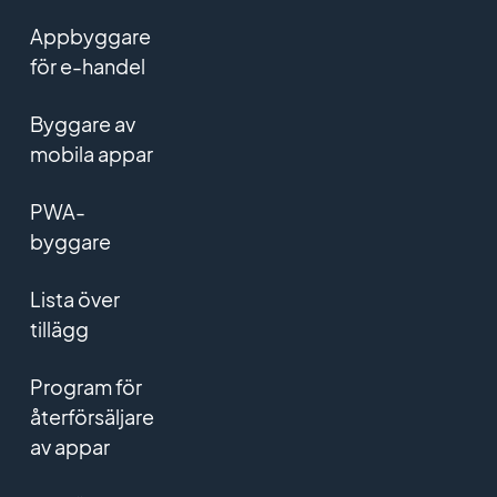
Appbyggare
för e-handel
Byggare av
mobila appar
PWA-
byggare
Lista över
tillägg
Program för
återförsäljare
av appar