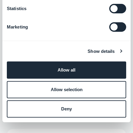
API:et för e-handelsappar
är inte hugget i sten.
Nya metoder läggs till regelbundet. De finns
Statistics
alla listade i en omfattande dokumentation
med öppen åtkomst
Marketing
Observera att det också finns ett
API för
Show details
innehållsapplikationer
.
Allow all
Allow selection
Associerade tillägg
Deny