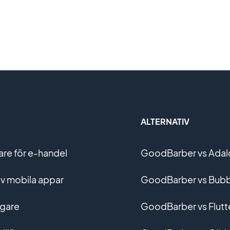
ALTERNATIV
e för e-handel
GoodBarber vs Adal
v mobila appar
GoodBarber vs Bubb
gare
GoodBarber vs Flutt