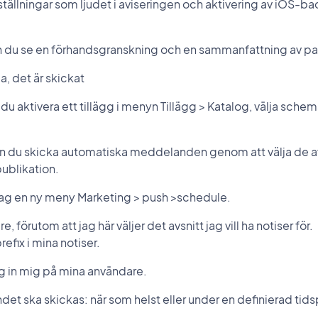
nställningar som ljudet i aviseringen och aktivering av iOS-b
n du se en förhandsgranskning och en sammanfattning av p
a, det är skickat
 aktivera ett tillägg i menyn Tillägg > Katalog, välja schem
kan du skicka automatiska meddelanden genom att välja de avs
publikation.
r jag en ny meny Marketing > push >schedule.
 förutom att jag här väljer det avsnitt jag vill ha notiser för.
prefix i mina notiser.
ag in mig på mina användare.
 ska skickas: när som helst eller under en definierad tids