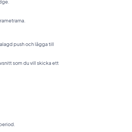
adge.
arametrarna.
alagd push och lägga till
nitt som du vill skicka ett
period.