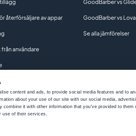
tillägg
GoodBarber vs Glid
r återförsäljare av appar
GoodBarber vs Lova
ng
Se alla jämförelser
från användare
e
g av anpassade appar
s
ise content and ads, to provide social media features and to an
rmation about your use of our site with our social media, advertis
 combine it with other information that you’ve provided to them o
 use of their services.