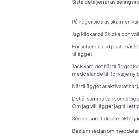
Sista detaljen är aviseringsi
På höger sida av skärmen ka
Jag klickar på Skicka och voil
För schemalagd push måste du
tillägget.
Tack vare det här tillägget 
meddelande till för varje ny 
När tillägget är aktiverat ha
Det är samma sak som tidigare,
Om jag vill lägger jag till ett 
Sedan, som tidigare, riktar j
Bestäm sedan om meddelandet