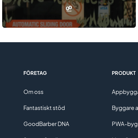
FÖRETAG
PRODUKT
Om oss
Appbyggar
Fantastiskt stöd
Byggare a
GoodBarber DNA
PWA-byg