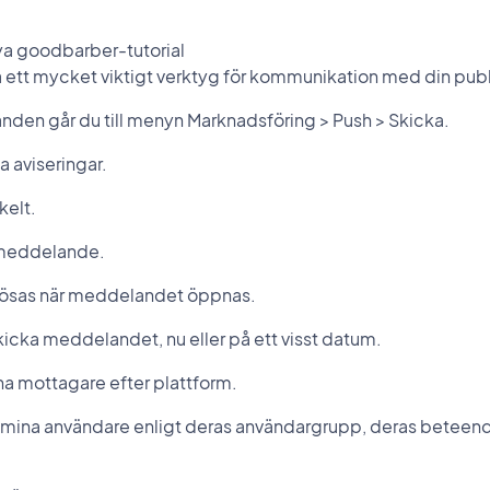
ya goodbarber-tutorial
 ett mycket viktigt verktyg för kommunikation med din pu
nden går du till menyn Marknadsföring > Push > Skicka.
ka aviseringar.
kelt.
gsmeddelande.
tlösas när meddelandet öppnas.
 skicka meddelandet, nu eller på ett visst datum.
ina mottagare efter plattform.
å mina användare enligt deras användargrupp, deras beteend