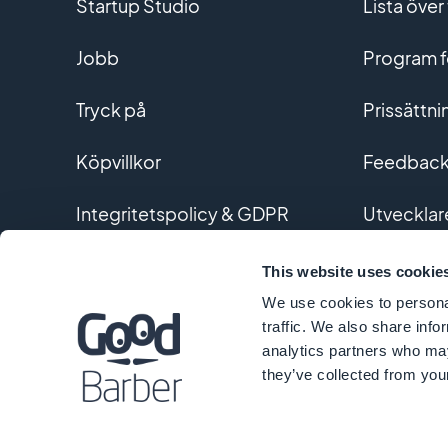
Startup Studio
Lista över 
Jobb
Program fö
Tryck på
Prissättni
Köpvillkor
Feedback 
Integritetspolicy & GDPR
Utvecklar
Kontakta oss
Utvecklin
This website uses cookie
We use cookies to personal
Ordlista
traffic. We also share info
analytics partners who may
they’ve collected from your