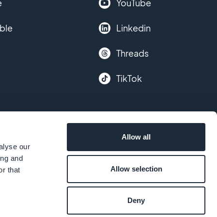
e
YouTube
ble
Linkedin
Threads
TikTok
Allow all
alyse our
ing and
Allow selection
r that
Deny