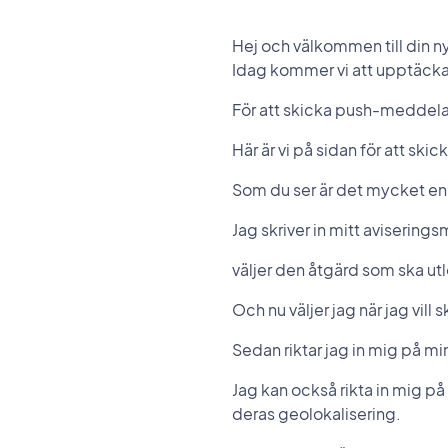
Hej och välkommen till din n
Idag kommer vi att upptäcka
För att skicka push-meddela
Här är vi på sidan för att skic
Som du ser är det mycket en
Jag skriver in mitt aviserin
väljer den åtgärd som ska u
Och nu väljer jag när jag vill
Sedan riktar jag in mig på m
Jag kan också rikta in mig p
deras geolokalisering.