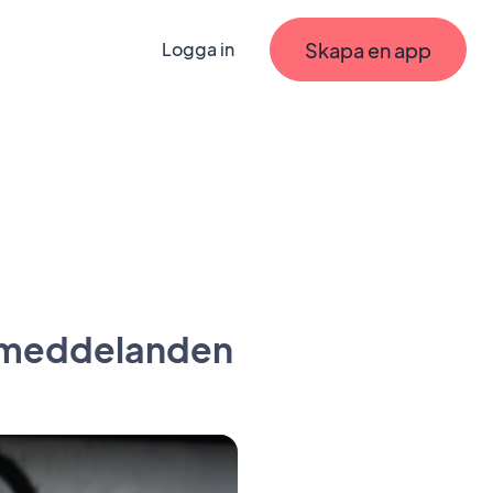
Skapa en app
Logga in
h-meddelanden