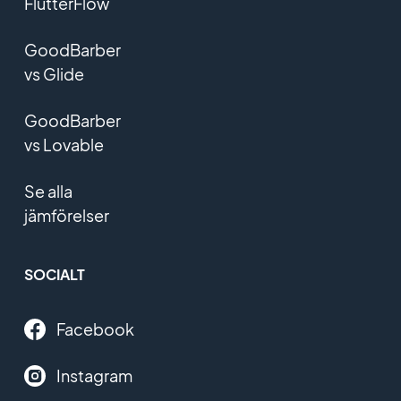
FlutterFlow
GoodBarber
vs Glide
GoodBarber
vs Lovable
Se alla
jämförelser
SOCIALT
Facebook
Instagram