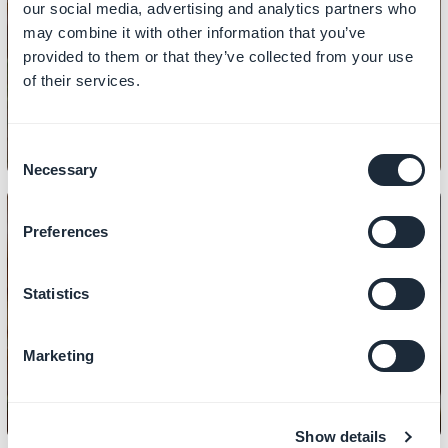
our social media, advertising and analytics partners who
DESIGN
may combine it with other information that you’ve
Så här utformar du dina sektioner
provided to them or that they’ve collected from your use
of their services.
Consent
Necessary
Selection
Preferences
DESIGN
Statistics
Hur man kopierar designen av ett
avsnitt
Marketing
Show details