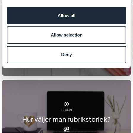
Allow all
DESIGN
Allow selection
Så här ställer du in din startsida
Deny
DESIGN
Hur väljer man rubrikstorlek?