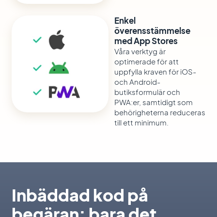
Enkel
överensstämmelse
med App Stores
Våra verktyg är
optimerade för att
uppfylla kraven för iOS-
och Android-
butiksformulär och
PWA:er, samtidigt som
behörigheterna reduceras
till ett minimum.
Inbäddad kod på
begäran: bara det