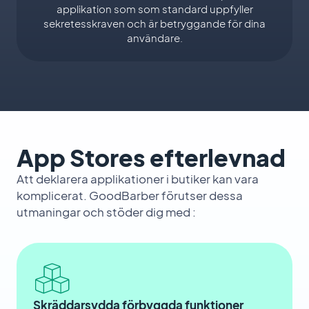
applikation som som standard uppfyller
sekretesskraven och är betryggande för dina
användare.
App Stores efterlevnad
Att deklarera applikationer i butiker kan vara
komplicerat. GoodBarber förutser dessa
utmaningar och stöder dig med :
Skräddarsydda förbyggda funktioner