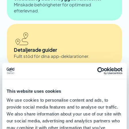
Minskade behörigheter för optimerad
efterlevnad.
Detaljerade guider
Fullt stöd för dina app-deklarationer.
This website uses cookies
Garanterad kompatibilitet
We use cookies to personalise content and ads, to
Överensstämmelse med iOS- och Android-
provide social media features and to analyse our traffic.
standarder.
We also share information about your use of our site with
our social media, advertising and analytics partners who
may combine it with other information that you’ve