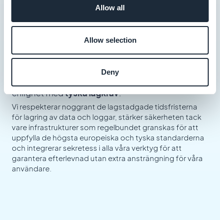
Allow all
Bästa praxis för
Allow selection
sekretess och säkerhet
Deny
GoodBarber implementerar interna policyer i
enlighet med
tyska lagkrav
.
Vi respekterar noggrant de lagstadgade tidsfristerna
för lagring av data och loggar, stärker säkerheten tack
vare infrastrukturer som regelbundet granskas för att
uppfylla de högsta europeiska och tyska standarderna
och integrerar sekretess i alla våra verktyg för att
garantera efterlevnad utan extra ansträngning för våra
användare.