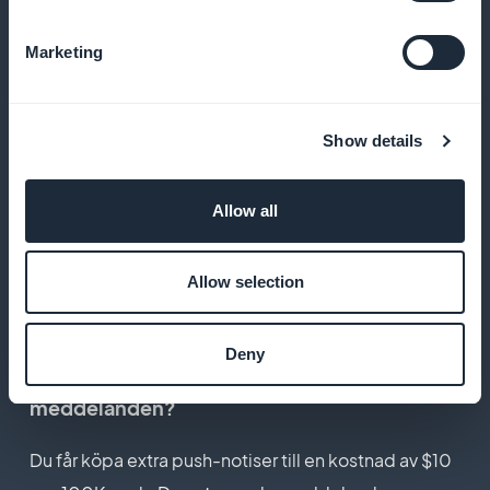
skickas in av vårt team, under ditt Apple Developer
Marketing
Account. Vårt team utför en genomgående
granskning av din app för att säkerställa att den
överensstämmer med AppStore
riktlinjerna.
innan
Show details
den skickas till App Store. Detta steg faktureras $50
för 5 krediter (första inlämningen + 4 uppdateringar).
Allow all
Vi åtar oss att slutföra denna bedömningsprocess
inom 72 arbetstimmar.
Allow selection
Deny
Vad händer om du når gränsen för push-
meddelanden?
Du får köpa extra push-notiser till en kostnad av $10