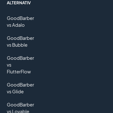
ALTERNATIV
GoodBarber
vs Adalo
GoodBarber
vs Bubble
GoodBarber
vs
FlutterFlow
GoodBarber
vs Glide
GoodBarber
vs Lovable