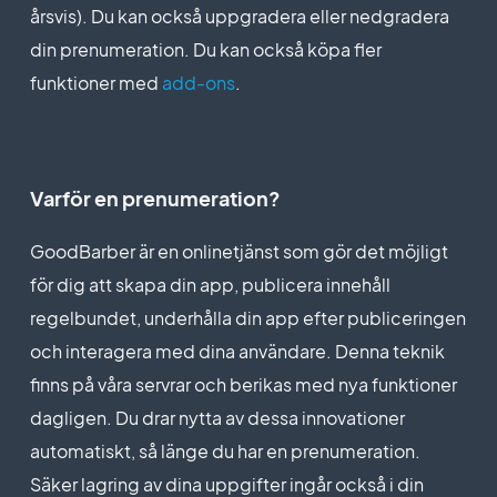
byggare
årsvis). Du kan också uppgradera eller nedgradera
vänlig
vänlig
Pris för prenumeration på årsplan
din prenumeration. Du kan också köpa fler
Fullständigt anpassningsbar
Support (riktig mänsklig
Support (riktig mänsklig
design
Standard
funktioner med
add-ons
.
support, av GoodBarber-
support, av GoodBarber-
$480
teamet självt)
teamet självt)
/år
System för
innehållshantering
Pris för prenumeration på årsplan
Pris för prenumeration på årsplan
Varför en prenumeration?
SEO-vänlig, AMP, ASO-
vänlig
Pro
Premium
GoodBarber är en onlinetjänst som gör det möjligt
$1680
$840
Support (riktig mänsklig
/år
för dig att skapa din app, publicera innehåll
/år
support, av GoodBarber-
regelbundet, underhålla din app efter publiceringen
teamet självt)
och interagera med dina användare. Denna teknik
finns på våra servrar och berikas med nya funktioner
Pris för prenumeration på årsplan
dagligen. Du drar nytta av dessa innovationer
Byrån
automatiskt, så länge du har en prenumeration.
$3480
Säker lagring av dina uppgifter ingår också i din
/år