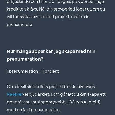
erbjudande och få en 30-dagars provperiod, inga
Personalkonton
obegränsad
sparar 2
Nedladdningar av appar
obegränsad
kreditkort krävs. När din provperiod löper ut, om du
månader)
$10/månad
Antal projekt
obegränsad
vill fortsätta använda ditt projekt, måste du
(faktureras
Kundansvarig
$25/månad
Övergivna order
$100/år. Du
prenumerera
Sidvisningar (bandbredd &
(faktureras
obegränsad
sparar 2
trafik)
Extension Store
Produktimport
$250/år. Du
månader)
sparar 2
Varianter per produkt
100
månader)
Leveranstider
Gratis tillägg
obegränsad
Hur många appar kan jag skapa med min
Nedladdningar av appar
obegränsad
prenumeration?
$25/månad
Övergivna order
Betalningar
(faktureras
Kundansvarig
1 prenumeration = 1 projekt
Produktimport
$250/år. Du
Leveranstider
sparar 2
Ingen extra
0%
Extension Store
Produktimport
månader)
transaktionsavgift
Om du vill skapa flera projekt bör du överväga
Reseller
-erbjudandet, som gör att du kan skapa ett
Stripe, Apple Pay, PayPal,
Gratis tillägg
obegränsad
Betalningar
Betalningar
obegränsat antal appar (webb, iOS och Android)
betalningar med ett klick,
offlinebetalningar
med en fast prenumeration.
Övergivna order
Ingen extra
Ingen extra