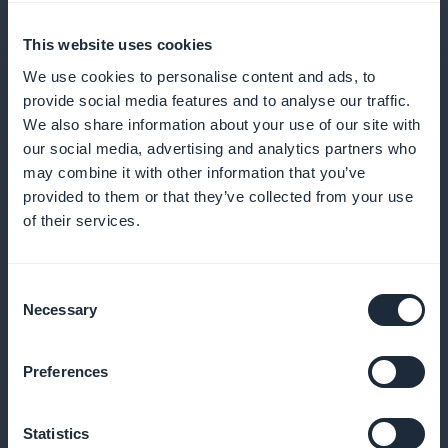
Finns det några extra kostnader?
This website uses cookies
We use cookies to personalise content and ads, to
För att skicka applikationer till App Store och
provide social media features and to analyse our traffic.
Google Play måste du registrera dig som utvecklare
We also share information about your use of our site with
direkt via Apple ($99/år eller $299/år för
Apple
our social media, advertising and analytics partners who
may combine it with other information that you’ve
Developer Enterprise Program
) och Google
provided to them or that they’ve collected from your use
($25/livstid). Det finns inga andra extra kostnader för
of their services.
att skapa och publicera en Progressive Web App.
Consent
Necessary
Selection
Inlämning till App Store
Preferences
För att publicera din app på App Store kan du göra
det själv eller så kan GoodBarber ta hand om det. I
Statistics
det här fallet byggs iOS-versionen av din app och