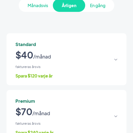
Månadsvis
Årligen
En gång
Standard
$40
/månad
faktureras årsvis
Spara $120 varje år
Teknik
Premium
PWA-teknik
$70
/månad
Inhemsk teknik
faktureras årsvis
Spara $240 varje år