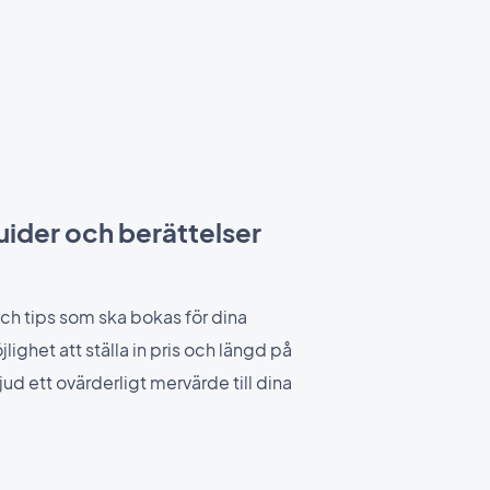
uider och berättelser
 och tips som ska bokas för dina
ghet att ställa in pris och längd på
d ett ovärderligt mervärde till dina
.