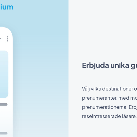
Erbjuda unika g
Välj vilka destinationer
prenumeranter, med möjli
prenumerationerna. Erbju
reseintresserade läsare