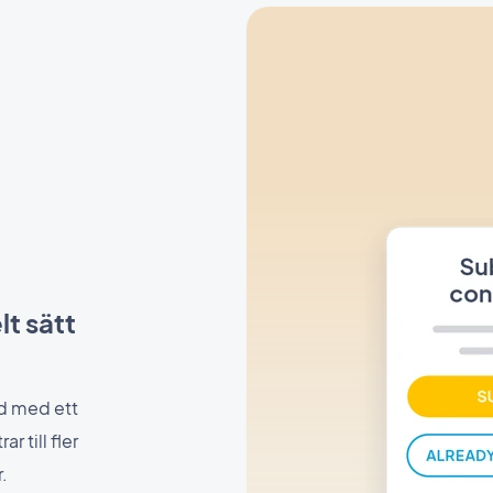
lt sätt
id med ett
 till fler
.