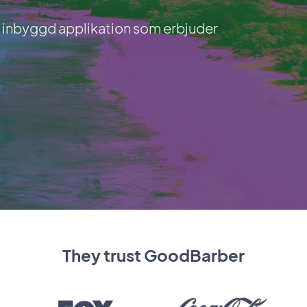
en inbyggd applikation som erbjuder
They trust GoodBarber