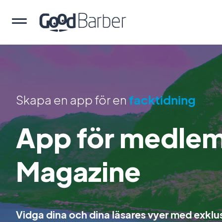
Skapa en app för en
facktidning
App för medlems
Magazine
Vidga dina och dina läsares vyer med exklus