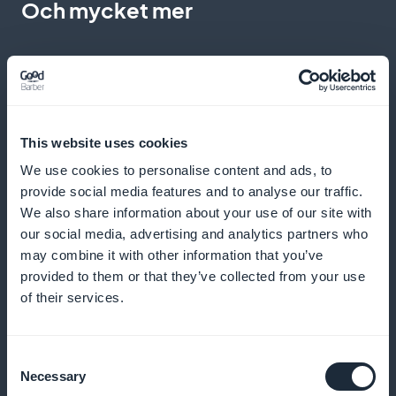
Och mycket mer
This website uses cookies
Detaljerad abonnentstatistik för innehåll
We use cookies to personalise content and ads, to
provide social media features and to analyse our traffic.
inom vetenskap och teknik
We also share information about your use of our site with
our social media, advertising and analytics partners who
Få tillgång till exakta analyser av dina prenumeranter
may combine it with other information that you’ve
och optimera din innehållsstrategi
provided to them or that they’ve collected from your use
of their services.
Widget för prenumerationskampanj
Consent
Necessary
tillgänglig på mobilapplikationens
Selection