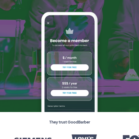
They trust GoodBarber