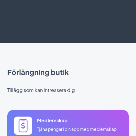
Förlängning butik
Tillägg som kan intressera dig
Medlemskap
Tjäna pengar i din app med medlemskap