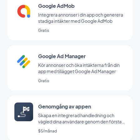
Google AdMob
Integrera annonser i din app och generera
stadiga intäkter med Google AdMob
Gratis
Google Ad Manager
Kör annonser och öka intäkterna från din
app med tillägget Google Ad Manager
Gratis
Genomgång av appen
Skapa en integrerad handledning och
vägled dina användare genom den första
lanseringen av din app
$5/månad