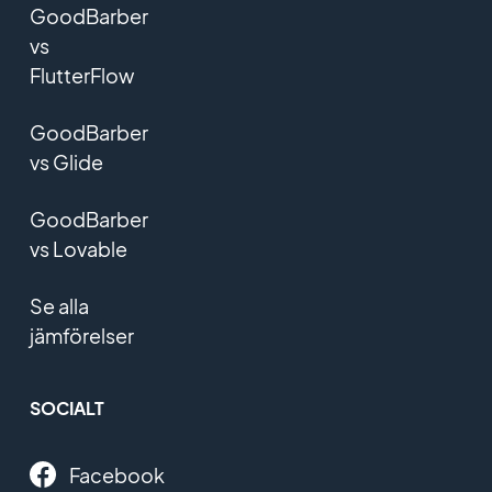
GoodBarber
vs
FlutterFlow
GoodBarber
vs Glide
GoodBarber
vs Lovable
Se alla
jämförelser
SOCIALT
Facebook