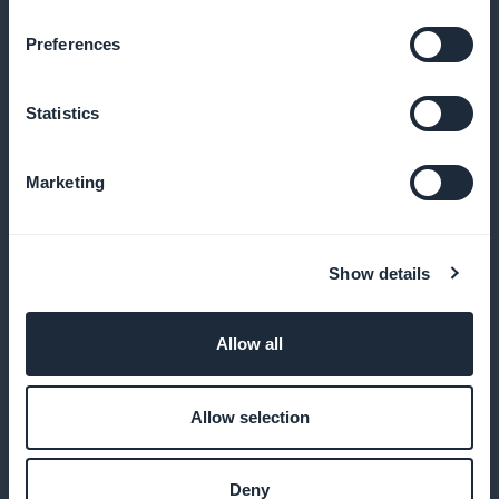
startsida
Preferences
Öka konverteringen genom att visa kampanjer direkt
på startsidan
Statistics
Marketing
Ingen provision på intäkter som
genereras av abonnemangsförsäljning
Show details
Behåll 100% av din inkomst med GoodBarber,
provisionsfritt
Allow all
Allow selection
Anpassning av prenumerationssidan
Deny
Skapa en prenumerationssida som återspeglar ditt