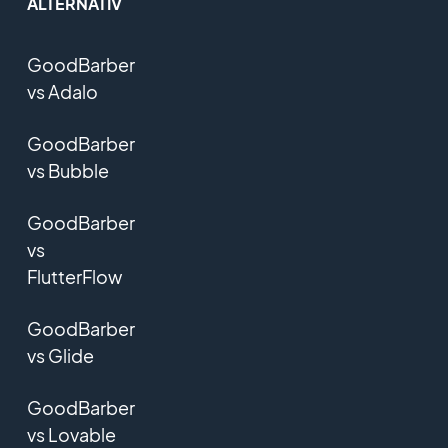
ALTERNATIV
GoodBarber
vs Adalo
GoodBarber
vs Bubble
GoodBarber
vs
FlutterFlow
GoodBarber
vs Glide
GoodBarber
vs Lovable