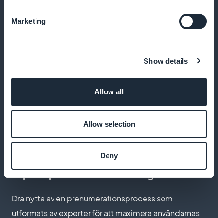
100% av intäkterna till dig
Marketing
Behåll alla intäkter som genereras av dina
prenumerationer, utan provision
Show details
Anpassa prenumerationssidan
Allow all
Anpassa prenumerationssidan så att den återspeglar
Allow selection
rugbysportens anda och passion
Deny
Expertoptimerad underwriting
Dra nytta av en prenumerationsprocess som
utformats av experter för att maximera användarnas