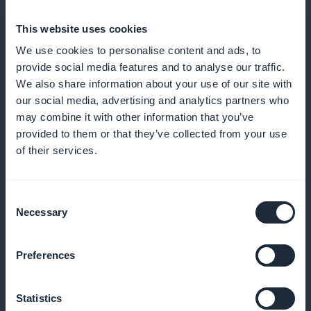
This website uses cookies
Detaljerade analyser för en förfinad
innehållsstrategi
We use cookies to personalise content and ads, to
provide social media features and to analyse our traffic.
We also share information about your use of our site with
Använd djupgående data för att skräddarsy ditt
our social media, advertising and analytics partners who
innehållserbjudande efter rugbyfansens preferenser
may combine it with other information that you’ve
provided to them or that they’ve collected from your use
of their services.
Marknadsföring synlig från startsidan
Consent
Lyft fram dina prenumerationer med kampanjer
Necessary
Selection
direkt på startsidan, vilket omedelbart fångar
uppmärksamheten hos nya besökare
Preferences
Statistics