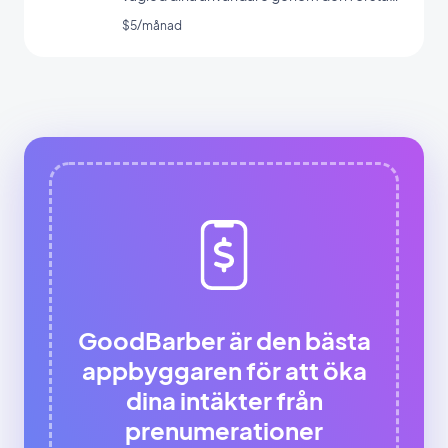
lanseringen av din app
$5/månad
GoodBarber är den bästa
appbyggaren för att öka
dina intäkter från
prenumerationer