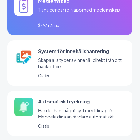
Medlemskap
Tjäna pengar i din app med medlemskap
$49/månad
System för innehållshantering
Skapa alla typer av innehåll direkt från ditt
backoffice
Gratis
Automatisk tryckning
Har det hänt något nytt med din app?
Meddela dina användare automatiskt
Gratis