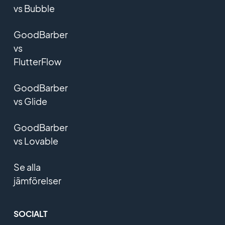
vs Bubble
GoodBarber
vs
FlutterFlow
GoodBarber
vs Glide
GoodBarber
vs Lovable
Se alla
jämförelser
SOCIALT