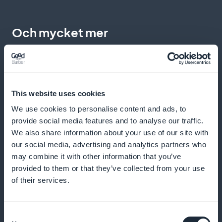
Och mycket mer
This website uses cookies
We use cookies to personalise content and ads, to
provide social media features and to analyse our traffic.
Detaljerad abonnentstatistik för filosofi
We also share information about your use of our site with
och tankeinnehåll
our social media, advertising and analytics partners who
may combine it with other information that you’ve
Få tillgång till exakta analyser av dina prenumeranter
provided to them or that they’ve collected from your use
och optimera din innehållsstrategi
of their services.
Consent