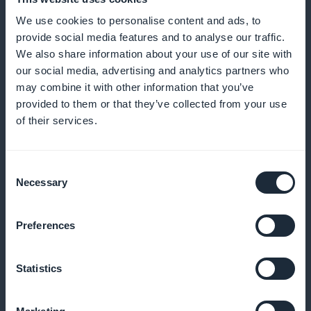
We use cookies to personalise content and ads, to
provide social media features and to analyse our traffic.
Widget för marknadsföring
We also share information about your use of our site with
our social media, advertising and analytics partners who
Marknadsför dina prenumerationer direkt från
may combine it with other information that you’ve
provided to them or that they’ve collected from your use
startsidan
of their services.
Consent
100% av abonnemangsintäkterna till dig
Necessary
Selection
Dra full nytta av alla abonnemangsintäkter, utan
Preferences
provisioner från tredje part
Statistics
Anpassa prenumerationsupplevelsen