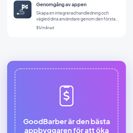
Genomgång av appen
Skapa en integrerad handledning och
vägled dina användare genom den första
lanseringen av din app
$5/månad
GoodBarber är den bästa
appbyggaren för att öka