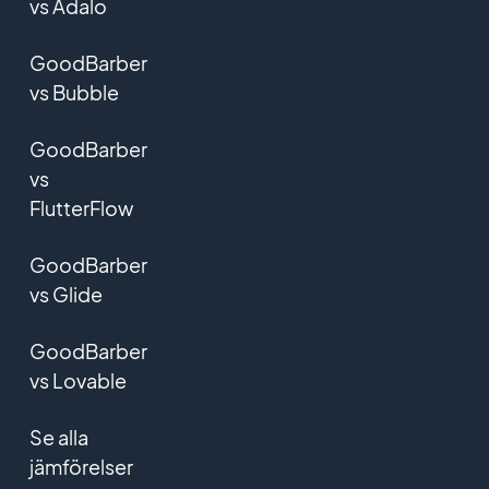
vs Adalo
GoodBarber
vs Bubble
GoodBarber
vs
FlutterFlow
GoodBarber
vs Glide
GoodBarber
vs Lovable
Se alla
jämförelser