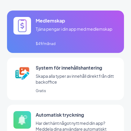
Medlemskap
Tjäna pengar i din app med medlemskap
$49/månad
System för innehållshantering
Skapa alla typer av innehåll direkt från ditt
backoffice
Gratis
Automatisk tryckning
Har det hänt något nytt med din app?
Meddela dina användare automatiskt