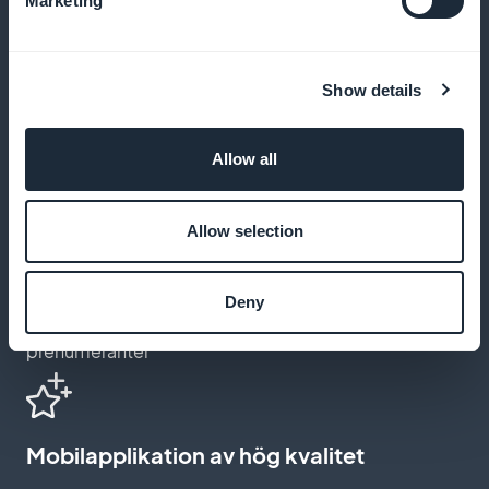
Marketing
Skapa en prenumerationssida som matchar
estetiken och värderingarna i din tidning om
Show details
personlig utveckling
Allow all
Intuitiv design gör registreringen enkel
Allow selection
Erbjuda en enkel och engagerande
prenumerationsprocess, optimerad för att
Deny
uppmuntra prenumerationer och behålla
prenumeranter
Mobilapplikation av hög kvalitet