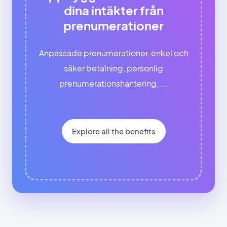
dina intäkter från
prenumerationer
Anpassade prenumerationer, enkel och
säker betalning, personlig
prenumerationshantering, ...
Explore all the benefits