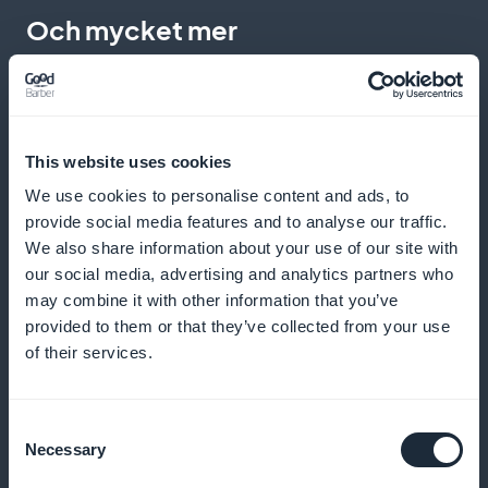
Och mycket mer
This website uses cookies
We use cookies to personalise content and ads, to
provide social media features and to analyse our traffic.
Övervakning av framsteg
We also share information about your use of our site with
our social media, advertising and analytics partners who
Använd analysverktyg för att mäta effekten av dina
may combine it with other information that you’ve
sessioner på dina kunders välbefinnande
provided to them or that they’ve collected from your use
of their services.
Synlig, skonsam marknadsföring
Consent
Necessary
Selection
Använd lugnande bilder för att marknadsföra dina