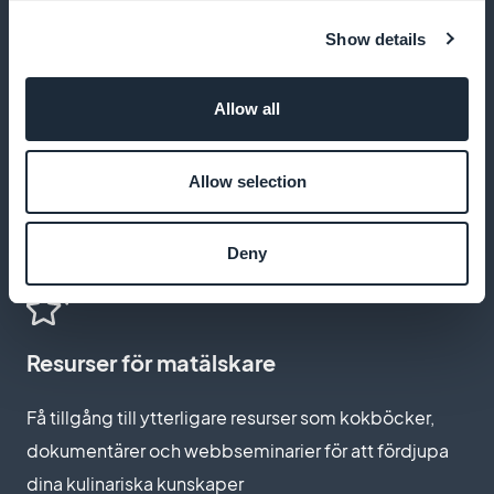
Lär dig när viktiga ingredienser är som bäst för att
Show details
garantera färskhet och kvalitet på dina rätter
Allow all
Presentationstips för att imponera
Allow selection
Behärska konsten att presentera med tips om hur du
Deny
klär dina rätter på ett professionellt sätt
Resurser för matälskare
Få tillgång till ytterligare resurser som kokböcker,
dokumentärer och webbseminarier för att fördjupa
dina kulinariska kunskaper