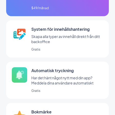
$49/månad
System för innehållshantering
Skapa alla typer av innehåll direkt från ditt
backoffice
Gratis
Automatisk tryckning
Har det hänt något nytt med din app?
Meddela dina användare automatiskt
Gratis
Bokmärke