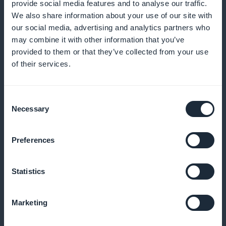
provide social media features and to analyse our traffic.
Exklusiva intervjuer med kockarna
We also share information about your use of our site with
our social media, advertising and analytics partners who
Njut av djupgående intervjuer med kända kockar
may combine it with other information that you’ve
som delar med sig av sina kulinariska filosofier och
provided to them or that they’ve collected from your use
bakgrunder
of their services.
Consent
Necessary
Listor över sällsynta ingredienser och var
Selection
man hittar dem
Preferences
Ta reda på var du hittar de speciella ingredienser som
behövs för dessa avancerade recept
Statistics
Marketing
Säsongskalender för ingredienser