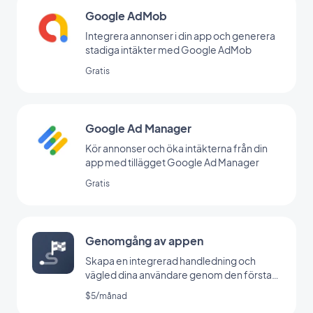
Google AdMob
Integrera annonser i din app och generera
stadiga intäkter med Google AdMob
Gratis
Google Ad Manager
Kör annonser och öka intäkterna från din
app med tillägget Google Ad Manager
Gratis
Genomgång av appen
Skapa en integrerad handledning och
vägled dina användare genom den första
lanseringen av din app
$5/månad