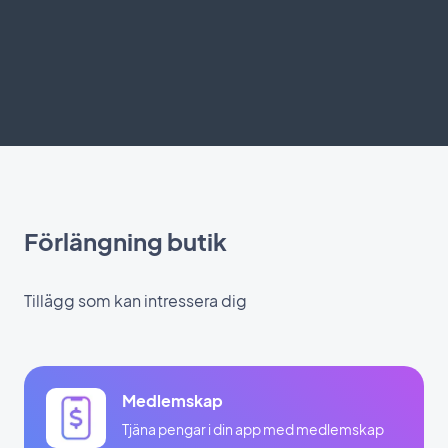
Förlängning butik
Tillägg som kan intressera dig
Medlemskap
Tjäna pengar i din app med medlemskap