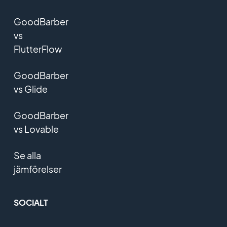
GoodBarber
vs
FlutterFlow
GoodBarber
vs Glide
GoodBarber
vs Lovable
Se alla
jämförelser
SOCIALT