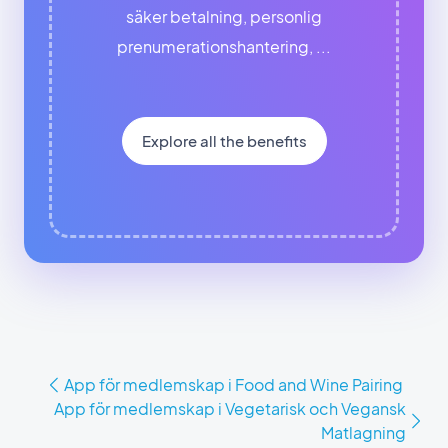
säker betalning, personlig
prenumerationshantering, ...
Explore all the benefits
App för medlemskap i Food and Wine Pairing
App för medlemskap i Vegetarisk och Vegansk
Matlagning