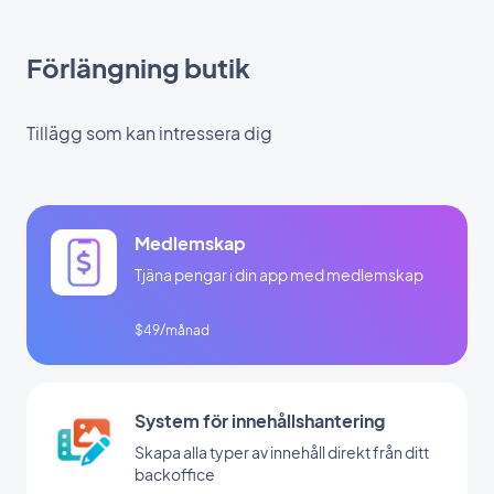
Förlängning butik
Tillägg som kan intressera dig
Medlemskap
Tjäna pengar i din app med medlemskap
$49/månad
System för innehållshantering
Skapa alla typer av innehåll direkt från ditt
backoffice