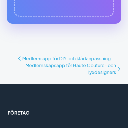
Medlemsapp för DIY och klädanpassning
Medlemskapsapp för Haute Couture- och
lyxdesigners
FÖRETAG