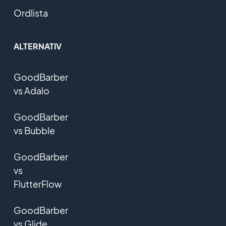
Ordlista
ALTERNATIV
GoodBarber
vs Adalo
GoodBarber
vs Bubble
GoodBarber
vs
FlutterFlow
GoodBarber
vs Glide