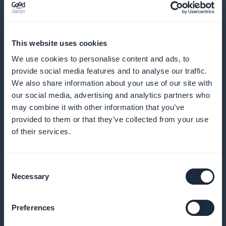
Detaljerade analyser för en optimerad
This website uses cookies
innehållsstrategi
We use cookies to personalise content and ads, to
provide social media features and to analyse our traffic.
Använd korrekta data för att finjustera din
We also share information about your use of our site with
innehållsstrategi och rikta in dig specifikt på
our social media, advertising and analytics partners who
may combine it with other information that you’ve
modeentusiasternas intressen
provided to them or that they’ve collected from your use
of their services.
Synlig marknadsföring i receptionen
Consent
Necessary
Selection
Lyft fram dina prenumerationer med eleganta,
iögonfallande kampanjer direkt från startsidan
Preferences