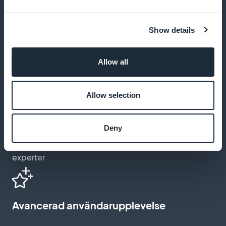
Anpassning av prenumeration
Show details
Anpassa utseendet på din sida så att den matchar
Allow all
din varumärkesidentitet
Allow selection
Optimerad prenumerationsprocess
Deny
Dra nytta av en användarväg som utformats av UX/UI-
experter
Avancerad användarupplevelse