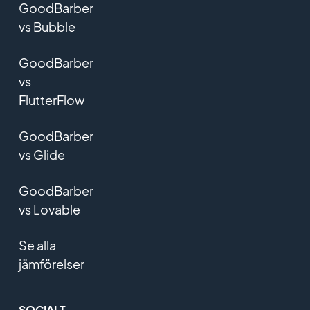
GoodBarber
vs Bubble
GoodBarber
vs
FlutterFlow
GoodBarber
vs Glide
GoodBarber
vs Lovable
Se alla
jämförelser
SOCIALT