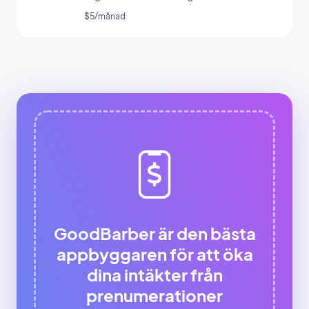
lanseringen av din app
$5/månad
GoodBarber är den bästa
appbyggaren för att öka
dina intäkter från
prenumerationer