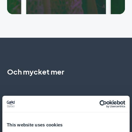
Och mycket mer
This website uses cookies
Fördjupad trendanalys