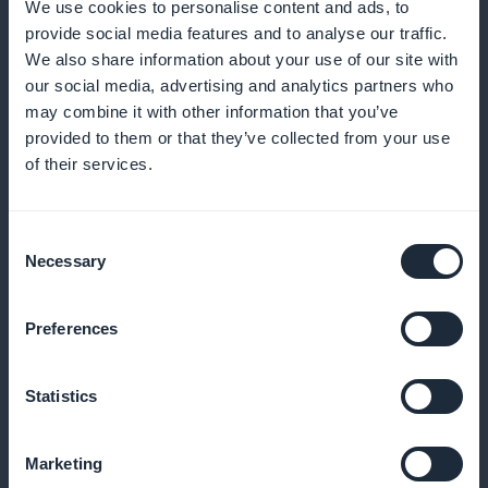
We use cookies to personalise content and ads, to
Använd korrekta data för att finjustera dina
provide social media features and to analyse our traffic.
We also share information about your use of our site with
prenumerationserbjudanden
our social media, advertising and analytics partners who
may combine it with other information that you’ve
provided to them or that they’ve collected from your use
Marknadsföring av prenumerationer
of their services.
Få omedelbar uppmärksamhet med en attraktiv
Consent
widget för prenumerationer
Necessary
Selection
Preferences
100% av intäkterna till dig
Statistics
Maximera din vinst med total behållning av
genererad inkomst
Marketing