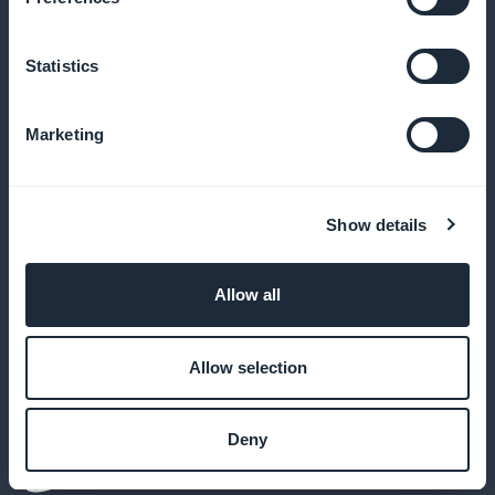
på startsidan
Statistics
Ingen provision på intäkter som
Marketing
genereras av abonnemangsförsäljning
Behåll 100% av din inkomst med GoodBarber,
Show details
provisionsfritt
Allow all
Anpassning av prenumerationssidan
Allow selection
Skapa en prenumerationssida som återspeglar ditt
varumärke och engagerar dina användare
Deny