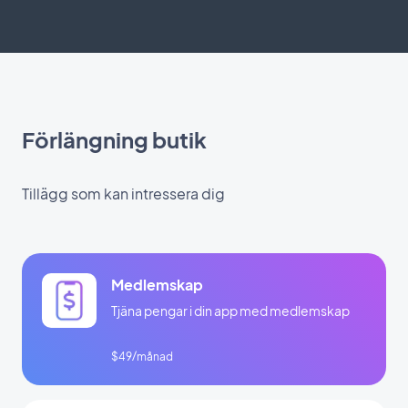
Förlängning butik
Tillägg som kan intressera dig
Medlemskap
Tjäna pengar i din app med medlemskap
$49/månad