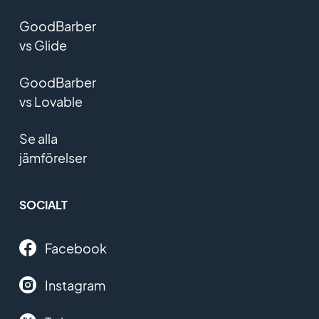
GoodBarber
vs Glide
GoodBarber
vs Lovable
Se alla
jämförelser
SOCIALT
Facebook
Instagram