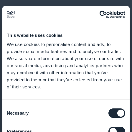
Detaljerad abonnentstatistik för innehåll
This website uses cookies
inom barn- och familjeevenemang
We use cookies to personalise content and ads, to
provide social media features and to analyse our traffic.
Få tillgång till exakta analyser av dina prenumeranter
We also share information about your use of our site with
och optimera din innehållsstrategi
our social media, advertising and analytics partners who
may combine it with other information that you’ve
provided to them or that they’ve collected from your use
of their services.
Widget för prenumerationskampanj
tillgänglig på mobilapplikationens
Consent
startsida
Necessary
Selection
Öka konverteringen genom att visa kampanjer direkt
Preferences