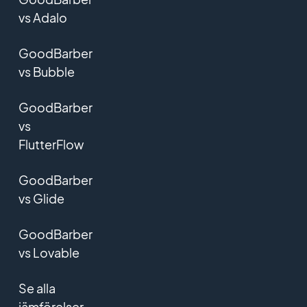
vs Adalo
GoodBarber
vs Bubble
GoodBarber
vs
FlutterFlow
GoodBarber
vs Glide
GoodBarber
vs Lovable
Se alla
jämförelser