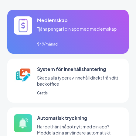
Medlemskap
Tjäna pengar i din app med medlemskap
$49/månad
System för innehållshantering
Skapa alla typer av innehåll direkt från ditt
backoffice
Gratis
Automatisk tryckning
Har det hänt något nytt med din app?
Meddela dina användare automatiskt