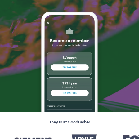
They trust GoodBarber