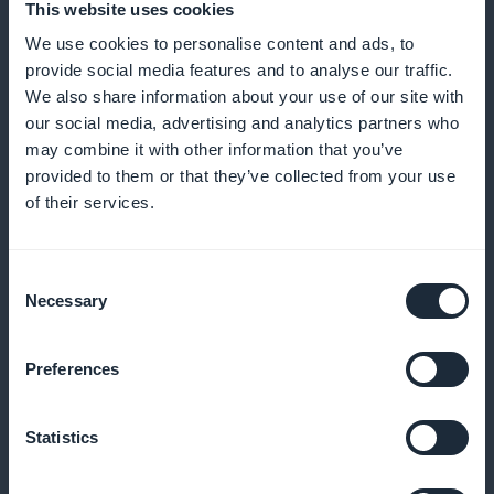
This website uses cookies
We use cookies to personalise content and ads, to
Statistik i realtid
provide social media features and to analyse our traffic.
We also share information about your use of our site with
Upptäck dina läsares preferenser med hjälp av
our social media, advertising and analytics partners who
detaljerad statistik
may combine it with other information that you’ve
provided to them or that they’ve collected from your use
of their services.
Synlig marknadsföring
Consent
Rikta uppmärksamheten mot dina
Necessary
Selection
prenumerationserbjudanden med en särskild widget
Preferences
100% av intäkterna till dig
Statistics
Maximera dina vinster: all inkomst som genereras är