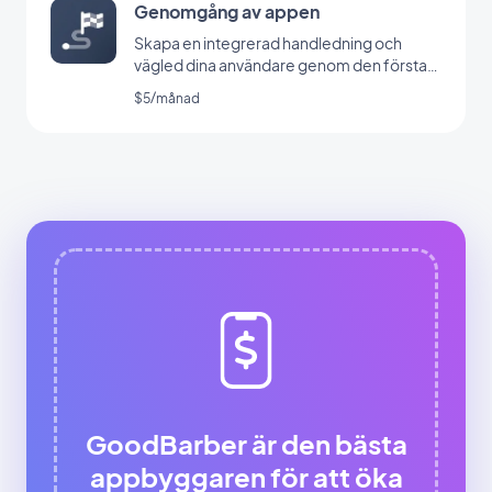
Genomgång av appen
Skapa en integrerad handledning och
vägled dina användare genom den första
lanseringen av din app
$5/månad
GoodBarber är den bästa
appbyggaren för att öka