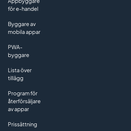
Appbyggare
för e-handel
Byggare av
mobila appar
PWA-
byggare
Lista över
tillägg
Program för
återförsäljare
av appar
Prissättning