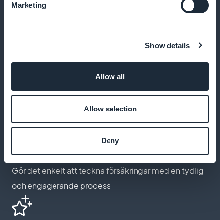
Marketing
din
Show details
Avancerad anpassning
Allow all
Anpassa estetiken på din prenumerationssida till ditt
varumärke
Allow selection
Deny
Optimerad garantiteckning
Gör det enkelt att teckna försäkringar med en tydlig
och engagerande process