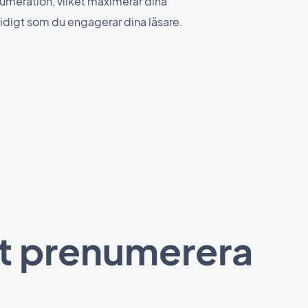
numeration, vilket maximerar dina
idigt som du engagerar dina läsare.
att prenumerera