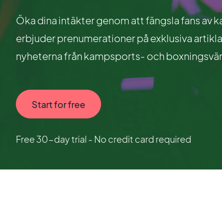
Öka dina intäkter genom att fängsla fans av
erbjuder prenumerationer på exklusiva artik
nyheterna från kampsports- och boxningsvär
Start for free
Free 30-day trial - No credit card required