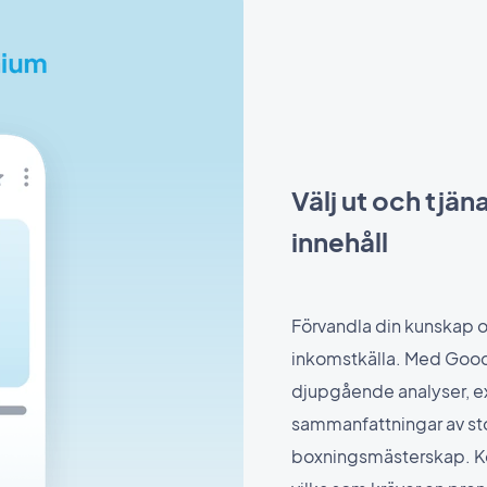
Välj ut och tjä
innehåll
Förvandla din kunskap o
inkomstkälla. Med GoodB
djupgående analyser, exk
sammanfattningar av s
boxningsmästerskap. Kont