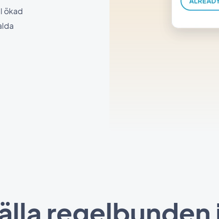
l ökad
alda
älla regelbunden