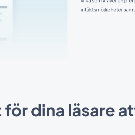
vilka som kräver en pre
intäktsmöjligheter samt
 för dina läsare 