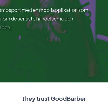
 kampsport med en mobilapplikation som
lar om de senaste händelserna och
lden.
They trust GoodBarber