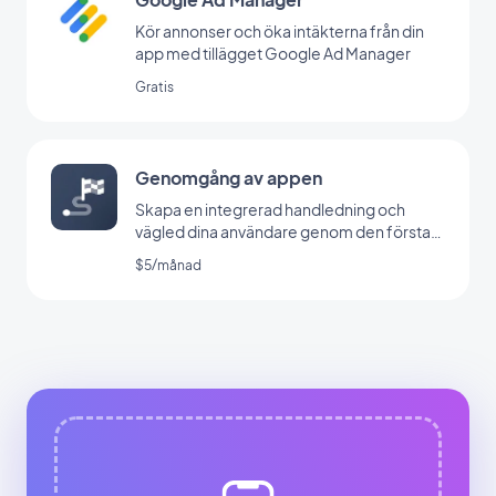
Kör annonser och öka intäkterna från din
app med tillägget Google Ad Manager
Gratis
Genomgång av appen
Skapa en integrerad handledning och
vägled dina användare genom den första
lanseringen av din app
$5/månad