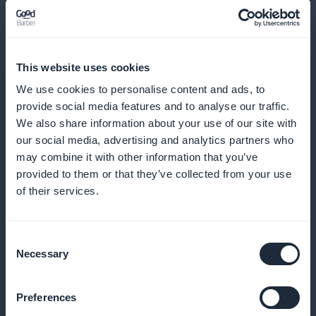
Och mycket mer
This website uses cookies
We use cookies to personalise content and ads, to
provide social media features and to analyse our traffic.
We also share information about your use of our site with
Detaljerade analyser av åtaganden
our social media, advertising and analytics partners who
may combine it with other information that you’ve
Optimera dina strategier med exakta
provided to them or that they’ve collected from your use
of their services.
abonnemangsdata
Consent
Necessary
Selection
Integrerade widgets för marknadsföring
Öka dina prenumerationer med attraktiva widgetar
Preferences