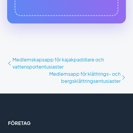
Medlemskapsapp för kajakpaddlare och
vattensportentusiaster
Medlemsapp för klättrings- och
bergsklättringsentusiaster
FÖRETAG