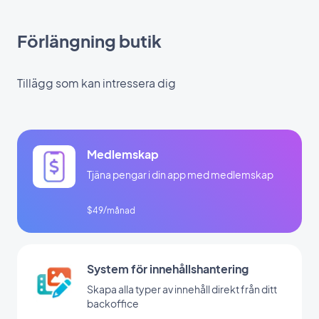
Förlängning butik
Tillägg som kan intressera dig
Medlemskap
Tjäna pengar i din app med medlemskap
$49/månad
System för innehållshantering
Skapa alla typer av innehåll direkt från ditt
backoffice